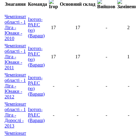
Змагання
Команда
Основний склад
Чемпіонат
Ізотоп-
області - 1
РАЕС
Ліга -
17
17
-
2
(ю)
Юнаки -
(Вараш)
2010
Чемпіонат
Ізотоп-
області - 1
РАЕС
Ліга -
17
17
-
1
(ю)
Юнаки -
(Вараш)
2011
Чемпіонат
Ізотоп-
області - 1
РАЕС
Ліга -
-
-
-
-
(ю)
Юнаки -
(Вараш)
2012
Чемпіонат
області - 1
Ізотоп-
Ліга -
РАЕС
-
-
-
-
Дорослі -
(Вараш)
2013
Чемпіонат