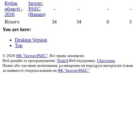
Кубок
Ізотоп-
області -
РАЕС
-
-
-
-
2018
(Вараш)
Всього
34
34
0
3
You are here:
Desktop Version
Top
© 2026
ФК "Ізотоп-РАЕС"
. Всі права захищено.
Веб-дизайн та програмування:
VitahA
Веб-підтримка:
I.Savorona
Повне або часткове копіювання, розміщення чи передрук матеріалів тільки
за наявності гіперпосилання на
ФК "Ізотоп-РАЕС"