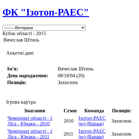
ФК "Ізотоп-РАЕС"
Кубок області - 2015
Вячеслав Штинь
Анкетні дані
Ім'я:
Вячеслав Штинь
День народження:
08/18/94 (20)
Позиція:
Захисник
Ігрова кар'єра
Змагання
Сезон
Команда
Позиція:
Чемпіонат області - 1
Ізотоп-РАЕС
2010
Захисник
Ліга - Юнаки - 2010
(ю) (Вараш)
Чемпіонат області - 1
Ізотоп-РАЕС
2011
Захисник
Ліга - Юнаки - 2011
(ю) (Вараш)