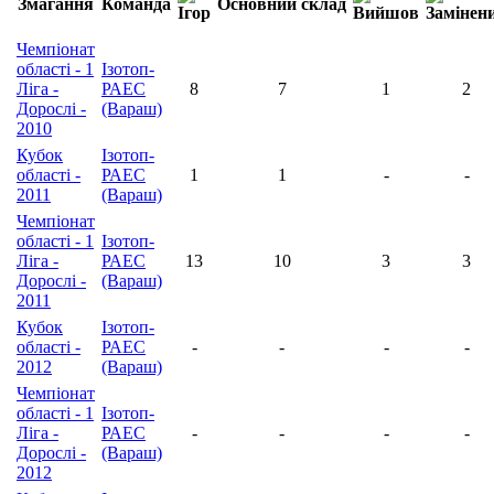
Змагання
Команда
Основний склад
Чемпіонат
області - 1
Ізотоп-
Ліга -
РАЕС
8
7
1
2
Дорослі -
(Вараш)
2010
Кубок
Ізотоп-
області -
РАЕС
1
1
-
-
2011
(Вараш)
Чемпіонат
області - 1
Ізотоп-
Ліга -
РАЕС
13
10
3
3
Дорослі -
(Вараш)
2011
Кубок
Ізотоп-
області -
РАЕС
-
-
-
-
2012
(Вараш)
Чемпіонат
області - 1
Ізотоп-
Ліга -
РАЕС
-
-
-
-
Дорослі -
(Вараш)
2012