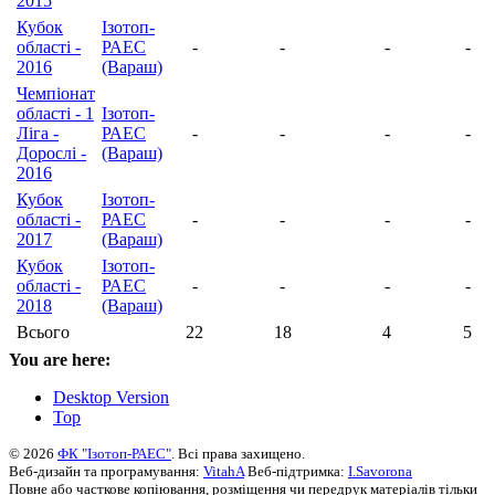
2015
Кубок
Ізотоп-
області -
РАЕС
-
-
-
-
2016
(Вараш)
Чемпіонат
області - 1
Ізотоп-
Ліга -
РАЕС
-
-
-
-
Дорослі -
(Вараш)
2016
Кубок
Ізотоп-
області -
РАЕС
-
-
-
-
2017
(Вараш)
Кубок
Ізотоп-
області -
РАЕС
-
-
-
-
2018
(Вараш)
Всього
22
18
4
5
You are here:
Desktop Version
Top
© 2026
ФК "Ізотоп-РАЕС"
. Всі права захищено.
Веб-дизайн та програмування:
VitahA
Веб-підтримка:
I.Savorona
Повне або часткове копіювання, розміщення чи передрук матеріалів тільки