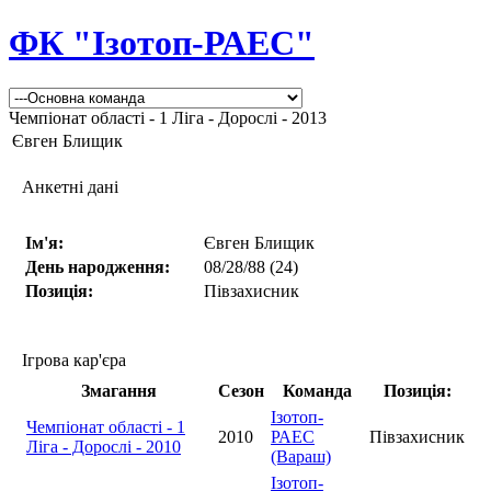
ФК "Ізотоп-РАЕС"
Чемпіонат області - 1 Ліга - Дорослі - 2013
Євген Блищик
Анкетні дані
Ім'я:
Євген Блищик
День народження:
08/28/88 (24)
Позиція:
Півзахисник
Ігрова кар'єра
Змагання
Сезон
Команда
Позиція:
Ізотоп-
Чемпіонат області - 1
2010
РАЕС
Півзахисник
Ліга - Дорослі - 2010
(Вараш)
Ізотоп-