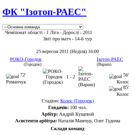
ФК "Ізотоп-РАЕС"
Чемпіонат області - 1 Ліга - Дорослі - 2011
Звіт про матч - 14-й тур
25 вересня 2011 (Неділя) 16:00
РОКО-Городок
Ізотоп-РАЕС
(Городок)
(Вараш)
72'
56'
1 - 2
Романчук
Колос
85'
Колос
Стадіон:
Колос (Городок)
Глядачів:
100 чол.
Арбітр:
Андрій Кущевой
Асистенти арбітра:
Наталія Мамчур, Олег Гудима
Склади команд