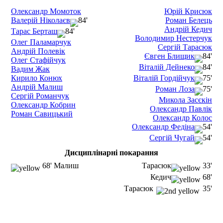
Олександр Момоток
Юрій Крисюк
Валерій Ніколаєв
84'
Роман Белець
Андрій Кедич
Тарас Берташ
84'
Володимир Нестерчук
Олег Паламарчук
Сергій Тарасюк
Андрій Полевік
Євген Блищик
84'
Олег Стафійчук
Віталій Дейнеко
84'
Вадим Жак
Кирило Конюх
Віталій Гордійчук
75'
Андрій Малиш
Роман Лоза
75'
Сергій Романчук
Микола Засєкін
Олександр Кобрин
Олександр Павлік
Роман Савицький
Олександр Колос
Олександр Федіна
54'
Сергій Чугай
54'
Дисциплінарні покарання
68' Малиш
Тарасюк
33'
Кедич
68'
Тарасюк
35'