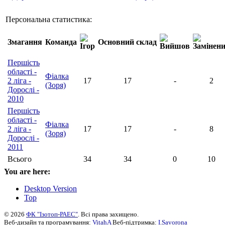
Персональна статистика:
Змагання
Команда
Основний склад
Першість
області -
Фіалка
2 ліга -
17
17
-
2
(Зоря)
Дорослі -
2010
Першість
області -
Фіалка
2 ліга -
17
17
-
8
(Зоря)
Дорослі -
2011
Всього
34
34
0
10
You are here:
Desktop Version
Top
© 2026
ФК "Ізотоп-РАЕС"
. Всі права захищено.
Веб-дизайн та програмування:
VitahA
Веб-підтримка:
I.Savorona