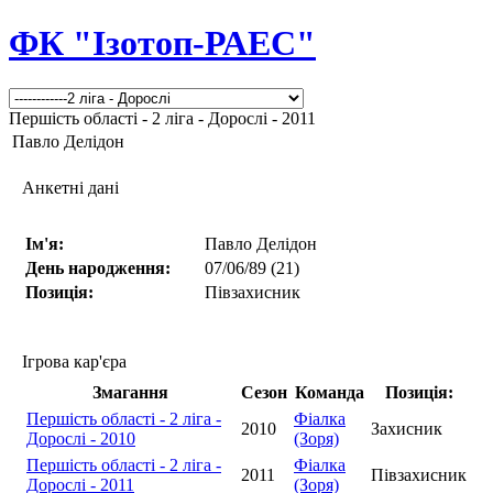
ФК "Ізотоп-РАЕС"
Першість області - 2 ліга - Дорослі - 2011
Павло Делідон
Анкетні дані
Ім'я:
Павло Делідон
День народження:
07/06/89 (21)
Позиція:
Півзахисник
Ігрова кар'єра
Змагання
Сезон
Команда
Позиція:
Першість області - 2 ліга -
Фіалка
2010
Захисник
Дорослі - 2010
(Зоря)
Першість області - 2 ліга -
Фіалка
2011
Півзахисник
Дорослі - 2011
(Зоря)