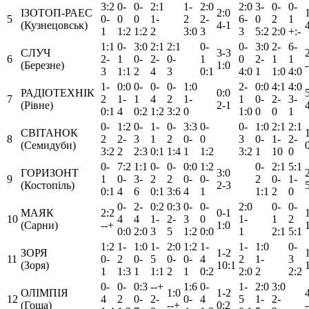
3:2
0-
0-
2:1
1-
2:0
2:0
3-
0-
0-
ІЗОТОП-РАЕС
2:0
5
0-
0
0
1-
2
2-
6-
0
2
1
(Кузнецовськ)
4-1
1
1:2
1:2
2
3:0
3
3
5:2
2:0
+:-
1:1
0-
3:0
2:1
2:1
0-
0-
3:0
2-
6-
СЛУЧ
3-3
6
2-
1
0-
2-
0-
1
0
2-
1
1
(Березне)
1:0
3
1:1
2
4
3
0:1
4:0
1
1:0
4:0
1-
0:0
0-
0-
0-
1:0
2-
0:0
4:1
4:0
РАДІОТЕХНІК
0:0
7
2
1-
1
4
2
1-
1
0-
2-
3-
(Рівне)
2-1
0:1
4
0:2
1:2
3:2
0
1:0
0
0
1
0-
1:2
0-
1-
0-
3:3
0-
0-
1:0
2:1
2:1
СВІТАНОК
8
2
2-
3
1
2
0-
0
3
0-
1-
2-
(Семидуби)
3:2
2
2:3
0:1
1:4
1
1:2
3:2
1
10
0
0-
7:2
1:1
0-
0-
0:0
1:2
0-
2:1
5:1
ГОРИЗОНТ
3:0
9
1
0-
3-
2
2
0-
0-
2
0-
1-
(Костопіль)
2-3
0:1
4
6
0:1
3:6
4
1
1:1
2
0
0-
2-
0:2
0:3
0-
0-
2:0
0-
0-
МАЯК
2:2
0-1
10
4
4
1-
2-
3
0
1-
1
2
(Сарни)
--+
1:0
0:0
2:0
3
5
1:2
0:0
1
2:1
5:1
1:2
1-
1:0
1-
2:0
1:2
1-
1-
1:0
0-
ЗОРЯ
1-2
11
0-
2
0-
5
0-
0-
4
2
1-
3
(Зоря)
10:1
1
1:3
1
1:1
2
1
0:2
2:0
2
2:2
0-
0-
0:3
--+
1:6
0-
1-
2:0
3:0
ОЛІМПІЯ
1:0
1-2
12
4
2
0-
2-
0-
4
5
1-
2-
(Гоща)
--+
0:2