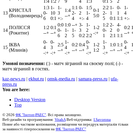
1:4
1:2
7
9
4
1:3
0:1
5
2
1:3
1-
1-
1:1
0-
1:5
2:2
1-
0-
1-
КРИСТАЛ
1:4
0-1
13
0-
10
3
2-
2
1-
2-
1
1
4
(Володимирець)
--+
5:0
6
0:1
+:-
4
+:-
4
5
0:1
1:1
+:-
0:0
1:0
--+
3-
1-
1:2
2-
4-
ПОЛІССЯ
1:2
0:1
1-2
0:2
14
0-
1-
1-
3
2
0-
2
0
(Рокитне)
--+
--+
-:+
--+
+
6
2
5
0:2
2:2
1
2:1
1:1
0-
0-
1-
0-
1-
0-
ІКВА
2:5
0:2
0:4
1-2
1:0
1:1
15
4
3
4
3
3
4
(Млинів)
--+
--+
--+
1:2
--+
--+
-:+
-:+
-:+
-:+
-:+
-:+
Умовні позначення:
(:) - матч зіграний на своєму полі; (-) -
матч зіграний в гостях.
kaz-news.ru
|
ekhut.ru
|
omsk-media.ru
|
samara-press.ru
|
ufa-
press.ru
You are here:
Desktop Version
Top
© 2026
ФК "Ізотоп-РАЕС"
. Всі права захищено.
Веб-дизайн та програмування:
VitahA
Веб-підтримка:
I.Savorona
Повне або часткове копіювання, розміщення чи передрук матеріалів тільки
за наявності гіперпосилання на
ФК "Ізотоп-РАЕС"