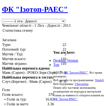
ФК "Ізотоп-РАЕС"
Чемпіонат області - 1 Ліга - Дорослі - 2013
Статистика сезону
Загальна
Тури:
22
Поточний тур:
22
You are here:
Матчів / Тур:
5
Матчів всього:
110
Desktop Version
Матчів зіграно:
110
Top
Найбільша перемога вдома:
Маяк (Сарни) - РОКО-Зоря (Зоря)
7 : 1
© 2026
ФК "Ізотоп-РАЕС"
. Всі права
захищено.
Найбільша перемога в гостях:
Веб-дизайн та програмування:
VitahA
Случ (Березне) - Маяк (Сарни)
0 : 6
Веб-підтримка:
I.Savorona
Повне або часткове копіювання,
Голи
розміщення чи передрук матеріалів
Голів всього:
370
тільки за наявності гіперпосилання на
• Голів за тур:
16.82
ФК "Ізотоп-РАЕС"
• Голів за матч:
3.36