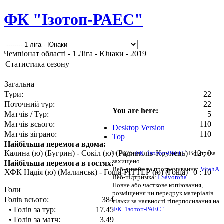
ФК "Ізотоп-РАЕС"
Чемпіонат області - 1 Ліга - Юнаки - 2019
Статистика сезону
Загальна
Тури:
22
Поточний тур:
22
You are here:
Матчів / Тур:
5
Матчів всього:
110
Desktop Version
Матчів зіграно:
110
Top
Найбільша перемога вдома:
Калина (ю) (Бугрин) - Сокіл (ю) (Радивилів-Крупець)
12 : 0
© 2026
ФК "Ізотоп-РАЕС"
. Всі права
захищено.
Найбільша перемога в гостях:
Веб-дизайн та програмування:
VitahA
ХФК Надія (ю) (Малинськ) - Гоща-РІТТЕР (ю) (Гоща)
0 : 10
Веб-підтримка:
I.Savorona
Повне або часткове копіювання,
Голи
розміщення чи передрук матеріалів
Голів всього:
384
тільки за наявності гіперпосилання на
• Голів за тур:
17.45
ФК "Ізотоп-РАЕС"
• Голів за матч:
3.49