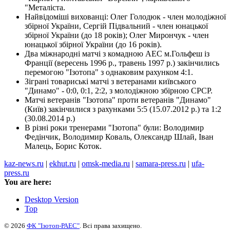
"Металіста.
Найвідоміші вихованці: Олег Голодюк - член молодіжної
збірної України, Сергій Підвальний - член юнацької
збірної України (до 18 років); Олег Мирончук - член
юнацької збірної України (до 16 років).
Два міжнародні матчі з комадною АЕС м.Гольфеш із
Франції (вересень 1996 р., травень 1997 р.) закінчились
перемогою "Ізотопа" з однаковим рахунком 4:1.
Зіграні товариські матчі з ветеранами київського
"Динамо" - 0:0, 0:1, 2:2, з молодіжною збірною СРСР.
Матчі ветеранів "Ізотопа" проти ветеранів "Динамо"
(Київ) закінчилися з рахунками 5:5 (15.07.2012 р.) та 1:2
(30.08.2014 р.)
В різні роки тренерами "Ізотопа" були: Володимир
Федінчик, Володимир Коваль, Олександр Шлай, Іван
Малець, Борис Коток.
kaz-news.ru
|
ekhut.ru
|
omsk-media.ru
|
samara-press.ru
|
ufa-
press.ru
You are here:
Desktop Version
Top
© 2026
ФК "Ізотоп-РАЕС"
. Всі права захищено.