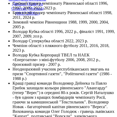
Срібний призер чемпіонату Рівненської області 1996,
1997, 2005, 2022, 2023 р.
Бронзовий призер чемпіонату Рівненської області 1998,
2011, 2024 р.
Зимовий чемпіон Рівненщини 1988, 1999, 2000, 2004,
2005 р.
Володар Кубка області 1996, 2022 р., фіналіст 1991, 1999,
2007, 2009
р.
, 2018
Володар Суперкубка області 2022, 2023 р.
Чемпіон області з пляжного футболу 2011, 2016, 2018,
2023 р.
Володар Кубка Корпорації ТВЕЛ та НАЕК
«Енергоатом» з міні-футболу 2006, 2008, 2012 р.,
бронзовий призер - 2007 р.
Неодноразовий учасник республіканських змагань на
призи "Спортивної газети", "Робітничої газети" (1986 -
1988 р.)
Кращі гравці команди Володимир Дейнека та Павло
Грибок захищали кольори рівненського "Авангарду"
(тепер "Верес") в середині 80-х років. Сергій Наталушко
- був одним з кращих бомбардирів чемпіонату Росії,
граючи за камишинський "Текстильник". Володимир
Новак - багаторічний капітан рівненського "Вереса".
Вихованець команди Олег Голодюк - гравець львівських
"Карпат", полтавської "Ворскли", харківського