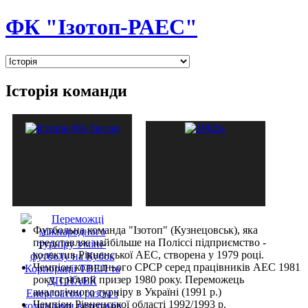
ФК "Ізотоп-РАЕС"
Історія команди
Футбольна команда "Ізотоп" (Кузнецовськ), яка
представляє найбільше на Поліссі підприємство -
колектив Рівненської АЕС, створена у 1979 році.
Чемпіон колишнього СРСР серед працівників АЕС 1981
року, срібний призер 1980 року. Переможець
аналогічного турніру в Україні (1991 р.)
Чемпіон Рівненської області 1992/1993 р.