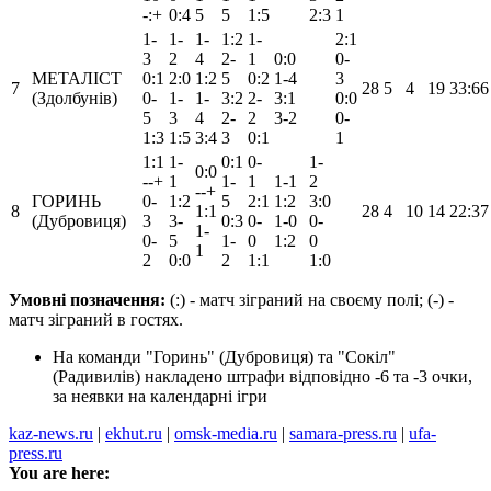
-:+
0:4
5
5
1:5
2:3
1
1-
1-
1-
1:2
1-
2:1
3
2
4
2-
1
0:0
0-
МЕТАЛІСТ
0:1
2:0
1:2
5
0:2
1-4
3
7
28
5
4
19
33:66
(Здолбунів)
0-
1-
1-
3:2
2-
3:1
0:0
5
3
4
2-
2
3-2
0-
1:3
1:5
3:4
3
0:1
1
1:1
1-
0:1
0-
1-
0:0
--+
1
1-
1
1-1
2
--+
ГОРИНЬ
0-
1:2
5
2:1
1:2
3:0
8
1:1
28
4
10
14
22:37
(Дубровиця)
3
3-
0:3
0-
1-0
0-
1-
0-
5
1-
0
1:2
0
1
2
0:0
2
1:1
1:0
Умовні позначення:
(:) - матч зіграний на своєму полі; (-) -
матч зіграний в гостях.
На команди "Горинь" (Дубровиця) та "Сокіл"
(Радивилів) накладено штрафи відповідно -6 та -3 очки,
за неявки на календарні ігри
kaz-news.ru
|
ekhut.ru
|
omsk-media.ru
|
samara-press.ru
|
ufa-
press.ru
You are here: