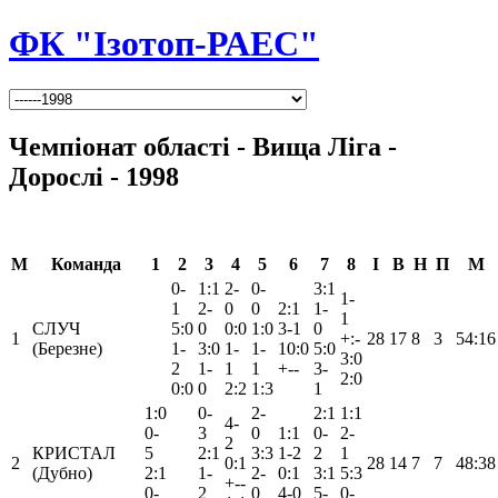
ФК "Ізотоп-РАЕС"
Чемпіонат області - Вища Ліга -
Дорослі - 1998
М
Команда
1
2
3
4
5
6
7
8
І
В
Н
П
М
0-
1:1
2-
0-
3:1
1-
1
2-
0
0
2:1
1-
1
СЛУЧ
5:0
0
0:0
1:0
3-1
0
1
+:-
28
17
8
3
54:16
(Березне)
1-
3:0
1-
1-
10:0
5:0
3:0
2
1-
1
1
+--
3-
2:0
0:0
0
2:2
1:3
1
1:0
0-
2-
2:1
1:1
4-
0-
3
0
1:1
0-
2-
2
КРИСТАЛ
5
2:1
3:3
1-2
2
1
2
0:1
28
14
7
7
48:38
(Дубно)
2:1
1-
2-
0:1
3:1
5:3
+--
0-
2
0
4-0
5-
0-