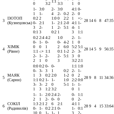
1:1
0
3:2
3:3
1
0
1-
3:0
2-
3:0
4:1
0-
1
1-
4
2-
0-2
2-
0
ІЗОТОП
0:2
2
1:0
0
2:2
1
+:-
3
28
14
6
8
47:35
(Кузнецовськ)
0-
2:1
1-
2:1
2-0
4:1
1-
3
2-
1
2-
5:1
4-
1
0:1
3
0:2
1
3
1:1
0:2
2:4
4:2
1:0
2-
1-
0-
1-
0-
0-
4-2
1
0
ХІМІК
0
0
1
2
6:0
5:2
5:1
4
28
14
5
9
56:35
(Рівне)
1:1
-:+
1:1
0:1
1-2
2-
3-
2-
1-
2-
2-
5:1
3
0
2
1
0
3
3:2
2:1
0:0
0:2
0-
0-
1:1
1:0
0-
3-
3
1
0:2
2-
1-
МАЯК
1
3
0:2
2:0
1-2
0
2
5
28
9
8
11
34:36
(Сарни)
1:1
0:2
1-
1-
1:0
2:2
0:0
3-
3-
2
0
5-1
1-
1-
1
3
1:2
3:2
0
1
1-
1-
2:0
2:4
2-
0-
1:1
2
1
2-
0-
0
0
2-
СОКІЛ
1:3
2:1
2
6
2:1
4:1
1
6
28
9
4
15
33:64
(Радивилів)
0-
1-
0:2
2:1
0-
1-
0:1
10
0
1-
1-
1
3
2-