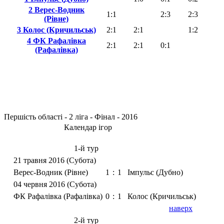
2 Верес-Водник
1:1
2:3
2:3
(Рівне)
3 Колос (Кричильськ)
2:1
2:1
1:2
4 ФК Рафалівка
2:1
2:1
0:1
(Рафалівка)
Першість області - 2 ліга - Фінал - 2016
Календар ігор
1-й тур
21 травня 2016 (Субота)
Верес-Водник (Рівне)
1
:
1
Імпульс (Дубно)
04 червня 2016 (Субота)
ФК Рафалівка (Рафалівка)
0
:
1
Колос (Кричильськ)
наверх
2-й тур