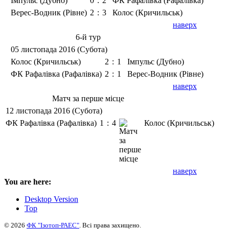
Імпульс (Дубно)
0
:
2
ФК Рафалівка (Рафалівка)
Верес-Водник (Рівне)
2
:
3
Колос (Кричильськ)
наверх
6-й тур
05 листопада 2016 (Субота)
Колос (Кричильськ)
2
:
1
Імпульс (Дубно)
ФК Рафалівка (Рафалівка)
2
:
1
Верес-Водник (Рівне)
наверх
Матч за перше місце
12 листопада 2016 (Субота)
ФК Рафалівка (Рафалівка)
1
:
4
Колос (Кричильськ)
наверх
You are here:
Desktop Version
Top
© 2026
ФК "Ізотоп-РАЕС"
. Всі права захищено.