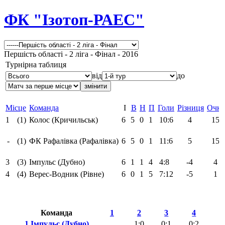
ФК "Ізотоп-РАЕС"
Першість області - 2 ліга - Фінал - 2016
Турнірна таблиця
від
до
Місце
Команда
І
В
Н
П
Голи
Різниця
Очк
1
(1)
Колос (Кричильськ)
6
5
0
1
10:6
4
15
-
(1)
ФК Рафалівка (Рафалівка)
6
5
0
1
11:6
5
15
3
(3)
Імпульс (Дубно)
6
1
1
4
4:8
-4
4
4
(4)
Верес-Водник (Рівне)
6
0
1
5
7:12
-5
1
Команда
1
2
3
4
1 Імпульс (Дубно)
1:0
0:1
0:2