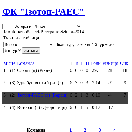
ФК "Ізотоп-РАЕС"
Чемпіонат області-Ветерани-Фінал-2014
Турнірна таблиця
від
до
Місце
Команда
І
В
Н
П
Голи
Різниця
Очки
1
(1)
Славія (в) (Рівне)
6
6
0
0
29:1
28
18
2
(3)
Здолбунівський р-н (в)
6
3
0
3
7:14
-7
9
3
(2)
Ізотоп-РАЕС (в) (Вараш)
6
2
1
3
6:10
-4
7
4
(4)
Ветеран (в) (Дубровиця)
6
0
1
5
0:17
-17
1
Команда
1
2
3
4