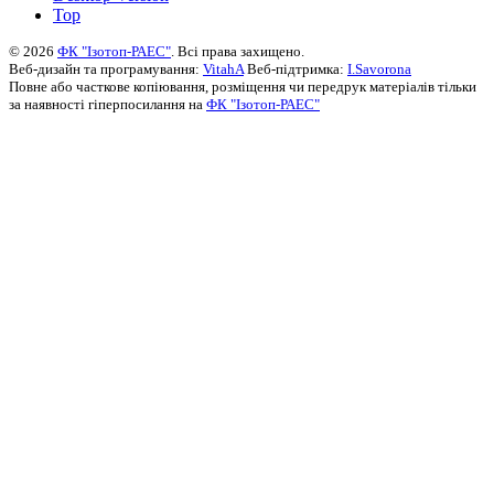
Top
© 2026
ФК "Ізотоп-РАЕС"
. Всі права захищено.
Веб-дизайн та програмування:
VitahA
Веб-підтримка:
I.Savorona
Повне або часткове копіювання, розміщення чи передрук матеріалів тільки
за наявності гіперпосилання на
ФК "Ізотоп-РАЕС"