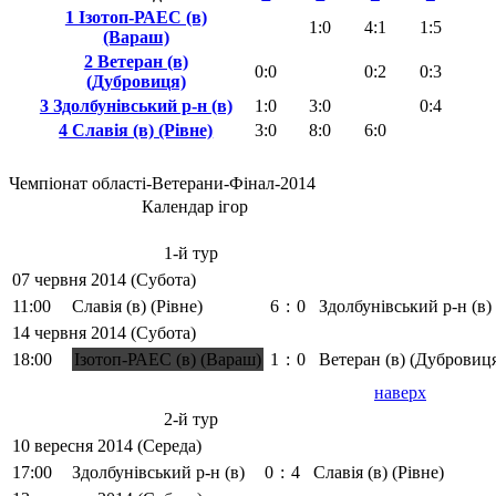
1 Ізотоп-РАЕС (в)
1:0
4:1
1:5
(Вараш)
2 Ветеран (в)
0:0
0:2
0:3
(Дубровиця)
3 Здолбунівський р-н (в)
1:0
3:0
0:4
4 Славія (в) (Рівне)
3:0
8:0
6:0
Чемпіонат області-Ветерани-Фінал-2014
Календар ігор
1-й тур
07 червня 2014 (Субота)
11:00
Славія (в) (Рівне)
6
:
0
Здолбунівський р-н (в)
14 червня 2014 (Субота)
18:00
Ізотоп-РАЕС (в) (Вараш)
1
:
0
Ветеран (в) (Дубровиц
наверх
2-й тур
10 вересня 2014 (Середа)
17:00
Здолбунівський р-н (в)
0
:
4
Славія (в) (Рівне)