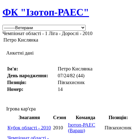
ФК "Ізотоп-РАЕС"
Чемпіонат області - 1 Ліга - Дорослі - 2010
Петро Кислянка
Анкетні дані
Ім'я:
Петро Кислянка
День народження:
07/24/82 (44)
Позиція:
Півзахисник
Номер:
14
Ігрова кар'єра
Змагання
Сезон
Команда
Позиція:
Ізотоп-РАЕС
Кубок області - 2010
2010
Півзахисник
(Вараш)
Чемпіонат області -