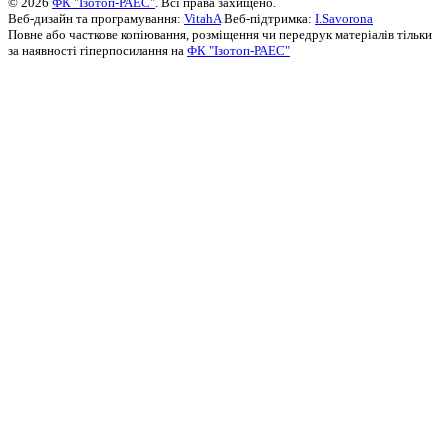
© 2026
ФК "Ізотоп-РАЕС"
. Всі права захищено.
Веб-дизайн та програмування:
VitahA
Веб-підтримка:
I.Savorona
Повне або часткове копіювання, розміщення чи передрук матеріалів тільки
за наявності гіперпосилання на
ФК "Ізотоп-РАЕС"