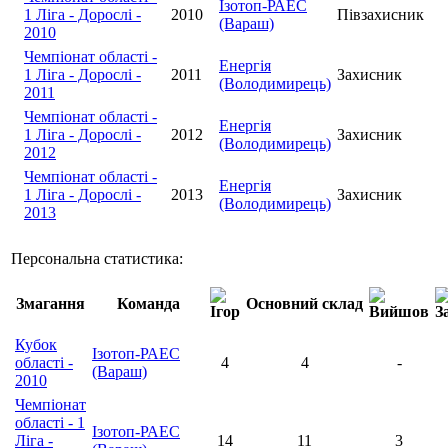
Ізотоп-РАЕС
1 Ліга - Дорослі -
2010
Півзахисник
(Вараш)
2010
Чемпіонат області -
Енергія
1 Ліга - Дорослі -
2011
Захисник
(Володимирець)
2011
Чемпіонат області -
Енергія
1 Ліга - Дорослі -
2012
Захисник
(Володимирець)
2012
Чемпіонат області -
Енергія
1 Ліга - Дорослі -
2013
Захисник
(Володимирець)
2013
Персональна статистика:
Змагання
Команда
Основний склад
Кубок
Ізотоп-РАЕС
області -
4
4
-
(Вараш)
2010
Чемпіонат
області - 1
Ізотоп-РАЕС
Ліга -
14
11
3