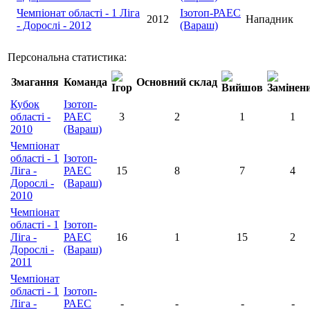
Чемпіонат області - 1 Ліга
Ізотоп-РАЕС
2012
Нападник
- Дорослі - 2012
(Вараш)
Персональна статистика:
Змагання
Команда
Основний склад
Кубок
Ізотоп-
області -
РАЕС
3
2
1
1
2010
(Вараш)
Чемпіонат
області - 1
Ізотоп-
Ліга -
РАЕС
15
8
7
4
Дорослі -
(Вараш)
2010
Чемпіонат
області - 1
Ізотоп-
Ліга -
РАЕС
16
1
15
2
Дорослі -
(Вараш)
2011
Чемпіонат
області - 1
Ізотоп-
Ліга -
РАЕС
-
-
-
-