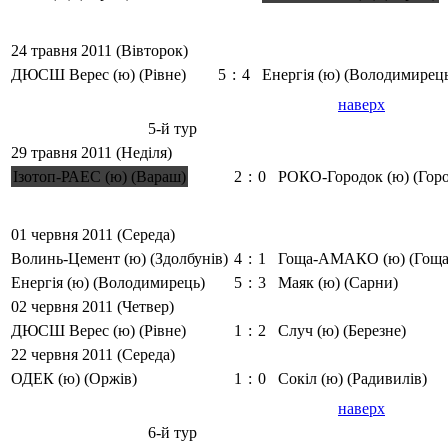
24 травня 2011 (Вівторок)
ДЮСШ Верес (ю) (Рівне)
5
:
4
Енергія (ю) (Володимирец
наверх
5-й тур
29 травня 2011 (Неділя)
Ізотоп-РАЕС (ю) (Вараш)
2
:
0
РОКО-Городок (ю) (Гор
01 червня 2011 (Середа)
Волинь-Цемент (ю) (Здолбунів)
4
:
1
Гоща-АМАКО (ю) (Гоща
Енергія (ю) (Володимирець)
5
:
3
Маяк (ю) (Сарни)
02 червня 2011 (Четвер)
ДЮСШ Верес (ю) (Рівне)
1
:
2
Случ (ю) (Березне)
22 червня 2011 (Середа)
ОДЕК (ю) (Оржів)
1
:
0
Сокіл (ю) (Радивилів)
наверх
6-й тур