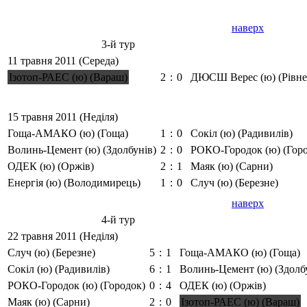
наверх
3-й тур
11 травня 2011 (Середа)
Ізотоп-РАЕС (ю) (Вараш)
2
:
0
ДЮСШ Верес (ю) (Рівне
15 травня 2011 (Неділя)
Гоща-АМАКО (ю) (Гоща)
1
:
0
Сокіл (ю) (Радивилів)
Волинь-Цемент (ю) (Здолбунів)
2
:
0
РОКО-Городок (ю) (Гор
ОДЕК (ю) (Оржів)
2
:
1
Маяк (ю) (Сарни)
Енергія (ю) (Володимирець)
1
:
0
Случ (ю) (Березне)
наверх
4-й тур
22 травня 2011 (Неділя)
Случ (ю) (Березне)
5
:
1
Гоща-АМАКО (ю) (Гоща)
Сокіл (ю) (Радивилів)
6
:
1
Волинь-Цемент (ю) (Здолб
РОКО-Городок (ю) (Городок)
0
:
4
ОДЕК (ю) (Оржів)
Маяк (ю) (Сарни)
2
:
0
Ізотоп-РАЕС (ю) (Вараш)