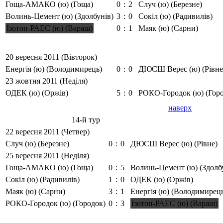
Гоща-АМАКО (ю) (Гоща)
0
:
2
Случ (ю) (Березне)
Волинь-Цемент (ю) (Здолбунів)
3
:
0
Сокіл (ю) (Радивилів)
Ізотоп-РАЕС (ю) (Вараш)
0
:
1
Маяк (ю) (Сарни)
20 вересня 2011 (Вівторок)
Енергія (ю) (Володимирець)
0
:
0
ДЮСШ Верес (ю) (Рівне
23 жовтня 2011 (Неділя)
ОДЕК (ю) (Оржів)
5
:
0
РОКО-Городок (ю) (Гор
наверх
14-й тур
22 вересня 2011 (Четвер)
Случ (ю) (Березне)
0
:
0
ДЮСШ Верес (ю) (Рівне)
25 вересня 2011 (Неділя)
Гоща-АМАКО (ю) (Гоща)
0
:
5
Волинь-Цемент (ю) (Здолб
Сокіл (ю) (Радивилів)
1
:
0
ОДЕК (ю) (Оржів)
Маяк (ю) (Сарни)
3
:
1
Енергія (ю) (Володимирец
РОКО-Городок (ю) (Городок)
0
:
3
Ізотоп-РАЕС (ю) (Вараш)