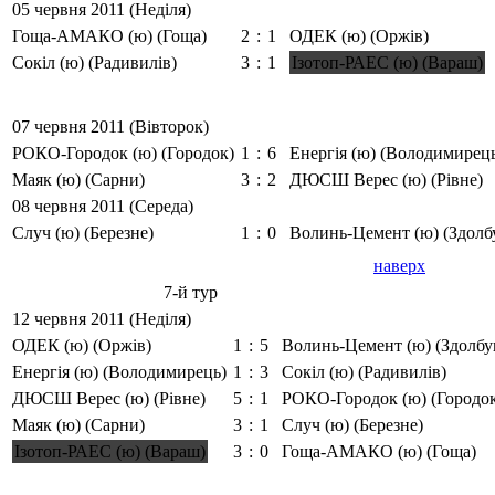
05 червня 2011 (Неділя)
Гоща-АМАКО (ю) (Гоща)
2
:
1
ОДЕК (ю) (Оржів)
Сокіл (ю) (Радивилів)
3
:
1
Ізотоп-РАЕС (ю) (Вараш)
07 червня 2011 (Вівторок)
РОКО-Городок (ю) (Городок)
1
:
6
Енергія (ю) (Володимирец
Маяк (ю) (Сарни)
3
:
2
ДЮСШ Верес (ю) (Рівне)
08 червня 2011 (Середа)
Случ (ю) (Березне)
1
:
0
Волинь-Цемент (ю) (Здолб
наверх
7-й тур
12 червня 2011 (Неділя)
ОДЕК (ю) (Оржів)
1
:
5
Волинь-Цемент (ю) (Здолбу
Енергія (ю) (Володимирець)
1
:
3
Сокіл (ю) (Радивилів)
ДЮСШ Верес (ю) (Рівне)
5
:
1
РОКО-Городок (ю) (Городо
Маяк (ю) (Сарни)
3
:
1
Случ (ю) (Березне)
Ізотоп-РАЕС (ю) (Вараш)
3
:
0
Гоща-АМАКО (ю) (Гоща)