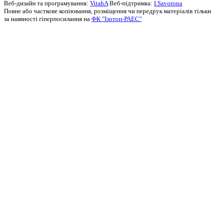
Веб-дизайн та програмування:
VitahA
Веб-підтримка:
I.Savorona
Повне або часткове копіювання, розміщення чи передрук матеріалів тільки
за наявності гіперпосилання на
ФК "Ізотоп-РАЕС"