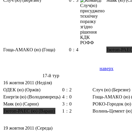
Случ (ю) (Березне)
0
:
3
Маяк (ю) (С
Гоща-АМАКО (ю) (Гоща)
0
:
4
Ізотоп-РАЕС
наверх
17-й тур
16 жовтня 2011 (Неділя)
ОДЕК (ю) (Оржів)
0
:
2
Случ (ю) (Березне)
Енергія (ю) (Володимирець)
4
:
0
Гоща-АМАКО (ю) 
Маяк (ю) (Сарни)
3
:
0
РОКО-Городок (ю) 
Ізотоп-РАЕС (ю) (Вараш)
1
:
2
Волинь-Цемент (ю)
19 жовтня 2011 (Середа)