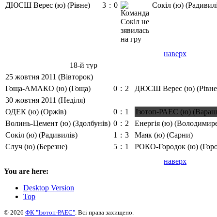
ДЮСШ Верес (ю) (Рівне)
3
:
0
Сокіл (ю) (Радивил
наверх
18-й тур
25 жовтня 2011 (Вівторок)
Гоща-АМАКО (ю) (Гоща)
0
:
2
ДЮСШ Верес (ю) (Рівне
30 жовтня 2011 (Неділя)
ОДЕК (ю) (Оржів)
0
:
1
Ізотоп-РАЕС (ю) (Вараш
Волинь-Цемент (ю) (Здолбунів)
0
:
2
Енергія (ю) (Володимир
Сокіл (ю) (Радивилів)
1
:
3
Маяк (ю) (Сарни)
Случ (ю) (Березне)
5
:
1
РОКО-Городок (ю) (Гор
наверх
You are here:
Desktop Version
Top
© 2026
ФК "Ізотоп-РАЕС"
. Всі права захищено.