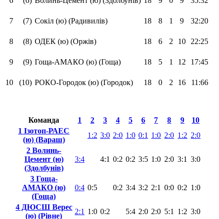
6
(6)
Волинь-Цемент (ю) (Здолбунів)
18
9
0
9
35:32
7
(7)
Сокіл (ю) (Радивилів)
18
8
1
9
32:20
8
(8)
ОДЕК (ю) (Оржів)
18
6
2
10
22:25
9
(9)
Гоща-АМАКО (ю) (Гоща)
18
5
1
12
17:45
10
(10)
РОКО-Городок (ю) (Городок)
18
0
2
16
11:66
Команда
1
2
3
4
5
6
7
8
9
10
1 Ізотоп-РАЕС
1:2
3:0
2:0
1:0
0:1
1:0
2:0
1:2
2:0
(ю) (Вараш)
2 Волинь-
Цемент (ю)
3:4
4:1
0:2
0:2
3:5
1:0
2:0
3:1
3:0
(Здолбунів)
3 Гоща-
АМАКО (ю)
0:4
0:5
0:2
3:4
3:2
2:1
0:0
0:2
1:0
(Гоща)
4 ДЮСШ Верес
2:1
1:0
0:2
5:4
2:0
2:0
5:1
1:2
3:0
(ю) (Рівне)