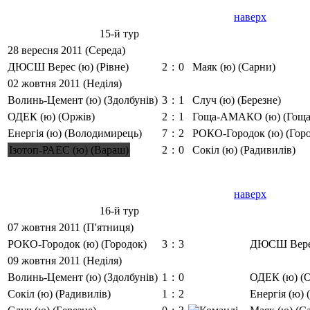
наверх
15-й тур
28 вересня 2011 (Середа)
ДЮСШ Верес (ю) (Рівне)
2
:
0
Маяк (ю) (Сарни)
02 жовтня 2011 (Неділя)
Волинь-Цемент (ю) (Здолбунів)
3
:
1
Случ (ю) (Березне)
ОДЕК (ю) (Оржів)
2
:
1
Гоща-АМАКО (ю) (Гоща
Енергія (ю) (Володимирець)
7
:
2
РОКО-Городок (ю) (Гор
Ізотоп-РАЕС (ю) (Вараш)
2
:
0
Сокіл (ю) (Радивилів)
наверх
16-й тур
07 жовтня 2011 (П'ятниця)
РОКО-Городок (ю) (Городок)
3
:
3
ДЮСШ Верес
09 жовтня 2011 (Неділя)
Волинь-Цемент (ю) (Здолбунів)
1
:
0
ОДЕК (ю) (О
Сокіл (ю) (Радивилів)
1
:
2
Енергія (ю)