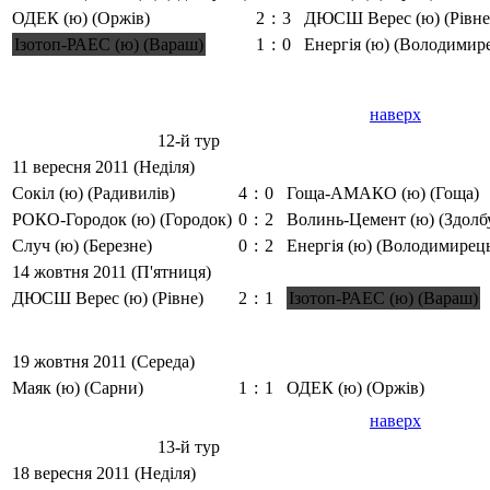
ОДЕК (ю) (Оржів)
2
:
3
ДЮСШ Верес (ю) (Рівне
Ізотоп-РАЕС (ю) (Вараш)
1
:
0
Енергія (ю) (Володимир
наверх
12-й тур
11 вересня 2011 (Неділя)
Сокіл (ю) (Радивилів)
4
:
0
Гоща-АМАКО (ю) (Гоща)
РОКО-Городок (ю) (Городок)
0
:
2
Волинь-Цемент (ю) (Здолб
Случ (ю) (Березне)
0
:
2
Енергія (ю) (Володимирец
14 жовтня 2011 (П'ятниця)
ДЮСШ Верес (ю) (Рівне)
2
:
1
Ізотоп-РАЕС (ю) (Вараш)
19 жовтня 2011 (Середа)
Маяк (ю) (Сарни)
1
:
1
ОДЕК (ю) (Оржів)
наверх
13-й тур
18 вересня 2011 (Неділя)