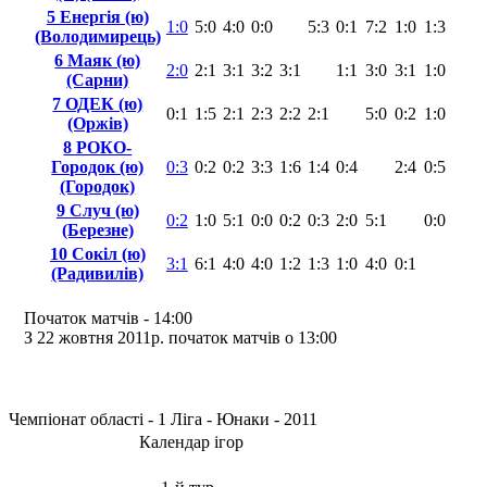
5 Енергія (ю)
1:0
5:0
4:0
0:0
5:3
0:1
7:2
1:0
1:3
(Володимирець)
6 Маяк (ю)
2:0
2:1
3:1
3:2
3:1
1:1
3:0
3:1
1:0
(Сарни)
7 ОДЕК (ю)
0:1
1:5
2:1
2:3
2:2
2:1
5:0
0:2
1:0
(Оржів)
8 РОКО-
Городок (ю)
0:3
0:2
0:2
3:3
1:6
1:4
0:4
2:4
0:5
(Городок)
9 Случ (ю)
0:2
1:0
5:1
0:0
0:2
0:3
2:0
5:1
0:0
(Березне)
10 Сокіл (ю)
3:1
6:1
4:0
4:0
1:2
1:3
1:0
4:0
0:1
(Радивилів)
Початок матчiв - 14:00
З 22 жовтня 2011р. початок матчів о 13:00
Чемпіонат області - 1 Ліга - Юнаки - 2011
Календар ігор