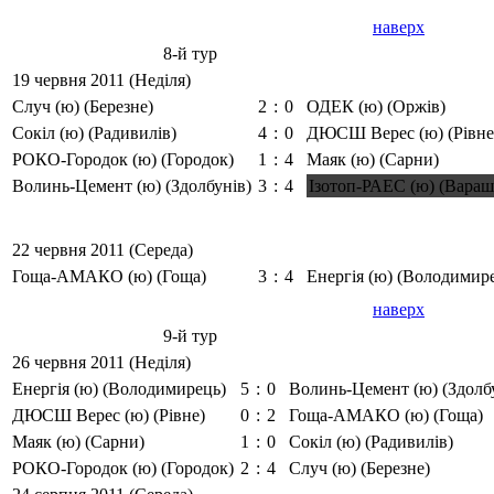
наверх
8-й тур
19 червня 2011 (Неділя)
Случ (ю) (Березне)
2
:
0
ОДЕК (ю) (Оржів)
Сокіл (ю) (Радивилів)
4
:
0
ДЮСШ Верес (ю) (Рівне
РОКО-Городок (ю) (Городок)
1
:
4
Маяк (ю) (Сарни)
Волинь-Цемент (ю) (Здолбунів)
3
:
4
Ізотоп-РАЕС (ю) (Вараш
22 червня 2011 (Середа)
Гоща-АМАКО (ю) (Гоща)
3
:
4
Енергія (ю) (Володимир
наверх
9-й тур
26 червня 2011 (Неділя)
Енергія (ю) (Володимирець)
5
:
0
Волинь-Цемент (ю) (Здолб
ДЮСШ Верес (ю) (Рівне)
0
:
2
Гоща-АМАКО (ю) (Гоща)
Маяк (ю) (Сарни)
1
:
0
Сокіл (ю) (Радивилів)
РОКО-Городок (ю) (Городок)
2
:
4
Случ (ю) (Березне)