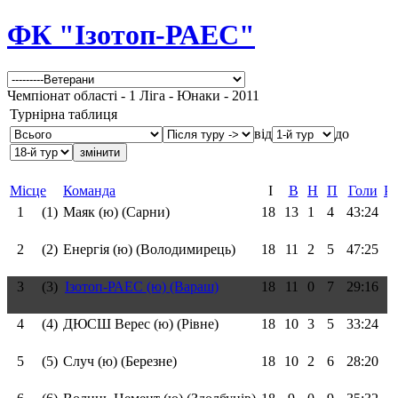
ФК "Ізотоп-РАЕС"
Чемпіонат області - 1 Ліга - Юнаки - 2011
Турнірна таблиця
від
до
Місце
Команда
І
В
Н
П
Голи
Рі
1
(1)
Маяк (ю) (Сарни)
18
13
1
4
43:24
2
(2)
Енергія (ю) (Володимирець)
18
11
2
5
47:25
3
(3)
Ізотоп-РАЕС (ю) (Вараш)
18
11
0
7
29:16
4
(4)
ДЮСШ Верес (ю) (Рівне)
18
10
3
5
33:24
5
(5)
Случ (ю) (Березне)
18
10
2
6
28:20