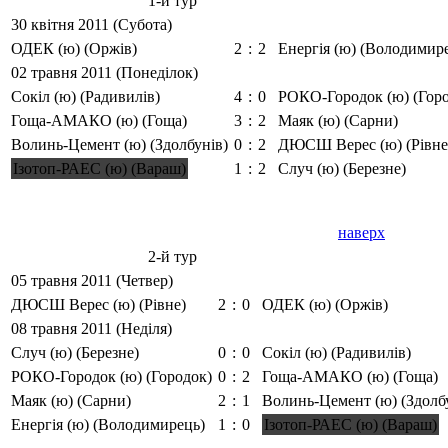
1-й тур
30 квітня 2011 (Субота)
ОДЕК (ю) (Оржів)
2
:
2
Енергія (ю) (Володимир
02 травня 2011 (Понеділок)
Сокіл (ю) (Радивилів)
4
:
0
РОКО-Городок (ю) (Гор
Гоща-АМАКО (ю) (Гоща)
3
:
2
Маяк (ю) (Сарни)
Волинь-Цемент (ю) (Здолбунів)
0
:
2
ДЮСШ Верес (ю) (Рівне
Ізотоп-РАЕС (ю) (Вараш)
1
:
2
Случ (ю) (Березне)
наверх
2-й тур
05 травня 2011 (Четвер)
ДЮСШ Верес (ю) (Рівне)
2
:
0
ОДЕК (ю) (Оржів)
08 травня 2011 (Неділя)
Случ (ю) (Березне)
0
:
0
Сокіл (ю) (Радивилів)
РОКО-Городок (ю) (Городок)
0
:
2
Гоща-АМАКО (ю) (Гоща)
Маяк (ю) (Сарни)
2
:
1
Волинь-Цемент (ю) (Здолб
Енергія (ю) (Володимирець)
1
:
0
Ізотоп-РАЕС (ю) (Вараш)