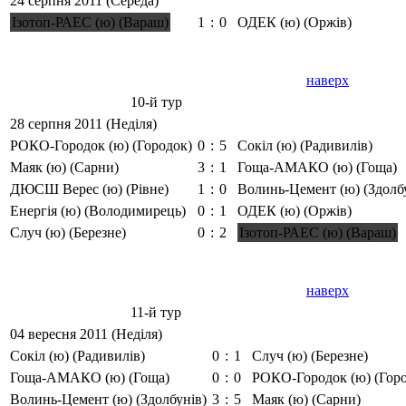
24 серпня 2011 (Середа)
Ізотоп-РАЕС (ю) (Вараш)
1
:
0
ОДЕК (ю) (Оржів)
наверх
10-й тур
28 серпня 2011 (Неділя)
РОКО-Городок (ю) (Городок)
0
:
5
Сокіл (ю) (Радивилів)
Маяк (ю) (Сарни)
3
:
1
Гоща-АМАКО (ю) (Гоща)
ДЮСШ Верес (ю) (Рівне)
1
:
0
Волинь-Цемент (ю) (Здолб
Енергія (ю) (Володимирець)
0
:
1
ОДЕК (ю) (Оржів)
Случ (ю) (Березне)
0
:
2
Ізотоп-РАЕС (ю) (Вараш)
наверх
11-й тур
04 вересня 2011 (Неділя)
Сокіл (ю) (Радивилів)
0
:
1
Случ (ю) (Березне)
Гоща-АМАКО (ю) (Гоща)
0
:
0
РОКО-Городок (ю) (Гор
Волинь-Цемент (ю) (Здолбунів)
3
:
5
Маяк (ю) (Сарни)