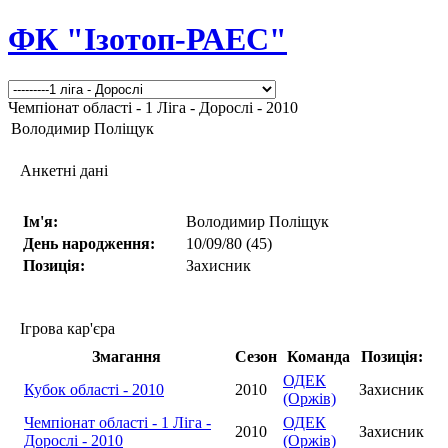
ФК "Ізотоп-РАЕС"
Чемпіонат області - 1 Ліга - Дорослі - 2010
Володимир Поліщук
Анкетні дані
Ім'я:
Володимир Поліщук
День народження:
10/09/80 (45)
Позиція:
Захисник
Ігрова кар'єра
Змагання
Сезон
Команда
Позиція:
ОДЕК
Кубок області - 2010
2010
Захисник
(Оржів)
Чемпіонат області - 1 Ліга -
ОДЕК
2010
Захисник
Дорослі - 2010
(Оржів)