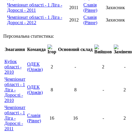
Чемпіонат області - 1 Ліга -
Славія
2011
Захисник
Дорослі - 2011
(Рівне)
Чемпіонат області - 1 Ліга -
Славія
2012
Захисник
Дорослі - 2012
(Рівне)
Персональна статистика:
Змагання
Команда
Основний склад
Кубок
ОДЕК
області -
2
-
2
-
(Оржів)
2010
Чемпіонат
області - 1
ОДЕК
Ліга -
8
8
-
2
(Оржів)
Дорослі -
2010
Чемпіонат
області - 1
Славія
Ліга -
16
16
-
2
(Рівне)
Дорослі -
2011