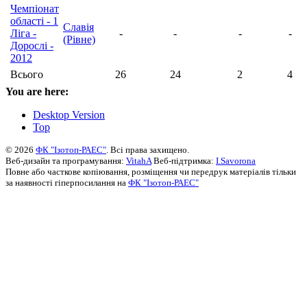
Чемпіонат
області - 1
Славія
Ліга -
-
-
-
-
(Рівне)
Дорослі -
2012
Всього
26
24
2
4
You are here:
Desktop Version
Top
© 2026
ФК "Ізотоп-РАЕС"
. Всі права захищено.
Веб-дизайн та програмування:
VitahA
Веб-підтримка:
I.Savorona
Повне або часткове копіювання, розміщення чи передрук матеріалів тільки
за наявності гіперпосилання на
ФК "Ізотоп-РАЕС"