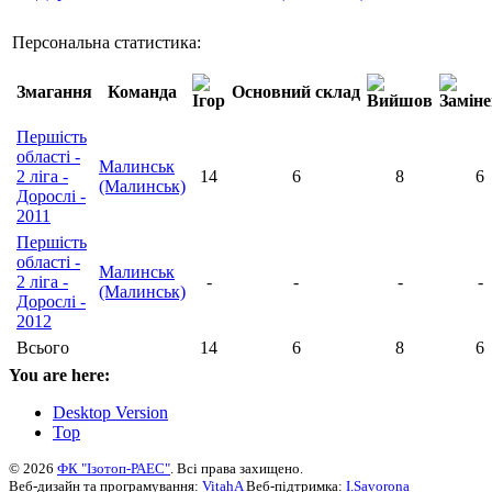
Персональна статистика:
Змагання
Команда
Основний склад
Першість
області -
Малинськ
2 ліга -
14
6
8
6
(Малинськ)
Дорослі -
2011
Першість
області -
Малинськ
2 ліга -
-
-
-
-
(Малинськ)
Дорослі -
2012
Всього
14
6
8
6
You are here:
Desktop Version
Top
© 2026
ФК "Ізотоп-РАЕС"
. Всі права захищено.
Веб-дизайн та програмування:
VitahA
Веб-підтримка:
I.Savorona