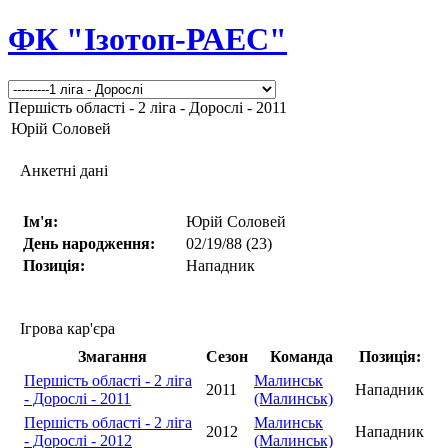
ФК "Ізотоп-РАЕС"
Першість області - 2 ліга - Дорослі - 2011
Юрій Соловей
Анкетні дані
Ім'я:
Юрій Соловей
День народження:
02/19/88 (23)
Позиція:
Нападник
Ігрова кар'єра
Змагання
Сезон
Команда
Позиція:
Першість області - 2 ліга
Малинськ
2011
Нападник
- Дорослі - 2011
(Малинськ)
Першість області - 2 ліга
Малинськ
2012
Нападник
- Дорослі - 2012
(Малинськ)