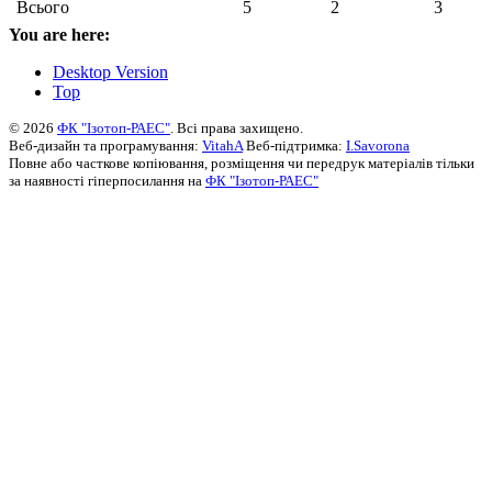
Всього
5
2
3
You are here:
Desktop Version
Top
© 2026
ФК "Ізотоп-РАЕС"
. Всі права захищено.
Веб-дизайн та програмування:
VitahA
Веб-підтримка:
I.Savorona
Повне або часткове копіювання, розміщення чи передрук матеріалів тільки
за наявності гіперпосилання на
ФК "Ізотоп-РАЕС"