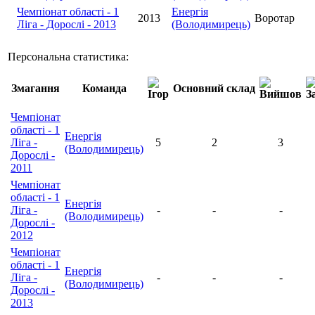
Чемпіонат області - 1
Енергія
2013
Воротар
Ліга - Дорослі - 2013
(Володимирець)
Персональна статистика:
Змагання
Команда
Основний склад
Чемпіонат
області - 1
Енергія
Ліга -
5
2
3
(Володимирець)
Дорослі -
2011
Чемпіонат
області - 1
Енергія
Ліга -
-
-
-
(Володимирець)
Дорослі -
2012
Чемпіонат
області - 1
Енергія
Ліга -
-
-
-
(Володимирець)
Дорослі -
2013