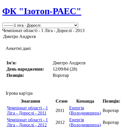
ФК "Ізотоп-РАЕС"
Чемпіонат області - 1 Ліга - Дорослі - 2013
Дмитро Андрєєв
Анкетні дані
Ім'я:
Дмитро Андрєєв
День народження:
12/09/84 (28)
Позиція:
Воротар
Ігрова кар'єра
Змагання
Сезон
Команда
Позиція:
Чемпіонат області - 1
Енергія
2011
Воротар
Ліга - Дорослі - 2011
(Володимирець)
Чемпіонат області - 1
Енергія
2012
Воротар
Ліга - Дорослі - 2012
(Володимирець)