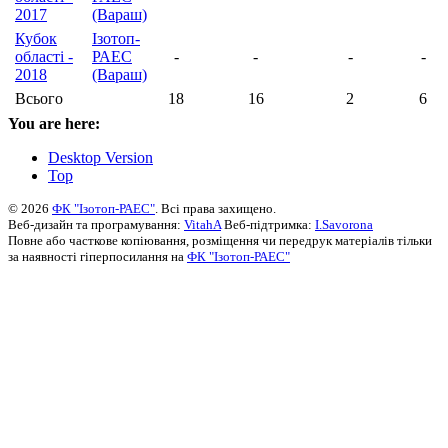
2017
(Вараш)
Кубок
Ізотоп-
області -
РАЕС
-
-
-
-
2018
(Вараш)
Всього
18
16
2
6
You are here:
Desktop Version
Top
© 2026
ФК "Ізотоп-РАЕС"
. Всі права захищено.
Веб-дизайн та програмування:
VitahA
Веб-підтримка:
I.Savorona
Повне або часткове копіювання, розміщення чи передрук матеріалів тільки
за наявності гіперпосилання на
ФК "Ізотоп-РАЕС"