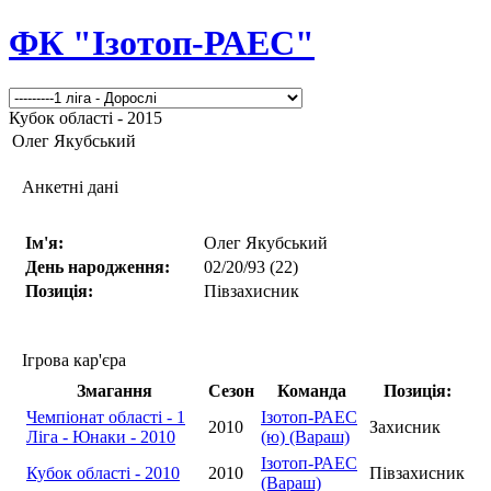
ФК "Ізотоп-РАЕС"
Кубок області - 2015
Олег Якубський
Анкетні дані
Ім'я:
Олег Якубський
День народження:
02/20/93 (22)
Позиція:
Півзахисник
Ігрова кар'єра
Змагання
Сезон
Команда
Позиція:
Чемпіонат області - 1
Ізотоп-РАЕС
2010
Захисник
Ліга - Юнаки - 2010
(ю) (Вараш)
Ізотоп-РАЕС
Кубок області - 2010
2010
Півзахисник
(Вараш)