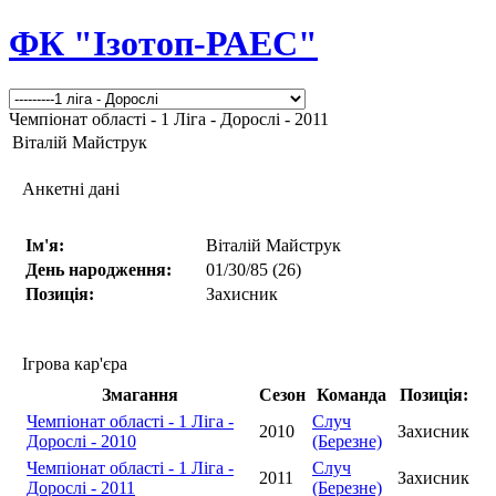
ФК "Ізотоп-РАЕС"
Чемпіонат області - 1 Ліга - Дорослі - 2011
Віталій Майструк
Анкетні дані
Ім'я:
Віталій Майструк
День народження:
01/30/85 (26)
Позиція:
Захисник
Ігрова кар'єра
Змагання
Сезон
Команда
Позиція:
Чемпіонат області - 1 Ліга -
Случ
2010
Захисник
Дорослі - 2010
(Березне)
Чемпіонат області - 1 Ліга -
Случ
2011
Захисник
Дорослі - 2011
(Березне)