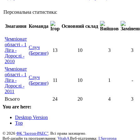
Персональна статистика:
Змагання
Команда
Основний склад
Чемпіонат
області - 1
Случ
Ліга -
13
10
3
3
(Березне)
Дорослі -
2010
Чемпіонат
області - 1
Случ
Ліга -
11
10
1
-
(Березне)
Дорослі -
2011
Всього
24
20
4
3
You are here:
Desktop Version
Top
© 2026
ФК "Ізотоп-РАЕС"
. Всі права захищено.
Веб-дизайн та програмування:
VitahA
Веб-підтримка:
I.Savorona