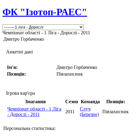
ФК "Ізотоп-РАЕС"
Чемпіонат області - 1 Ліга - Дорослі - 2011
Дмитро Горбаченко
Анкетні дані
Ім'я:
Дмитро Горбаченко
Позиція:
Півзахисник
Ігрова кар'єра
Змагання
Сезон
Команда
Позиція:
Чемпіонат області - 1 Ліга
Случ
2011
Півзахисник
- Дорослі - 2011
(Березне)
Персональна статистика: