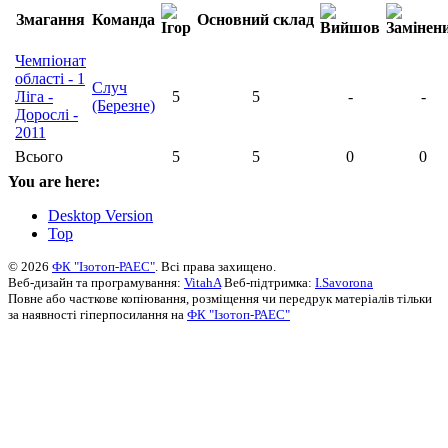
Змагання
Команда
Основний склад
Чемпіонат
області - 1
Случ
Ліга -
5
5
-
-
(Березне)
Дорослі -
2011
Всього
5
5
0
0
You are here:
Desktop Version
Top
© 2026
ФК "Ізотоп-РАЕС"
. Всі права захищено.
Веб-дизайн та програмування:
VitahA
Веб-підтримка:
I.Savorona
Повне або часткове копіювання, розміщення чи передрук матеріалів тільки
за наявності гіперпосилання на
ФК "Ізотоп-РАЕС"