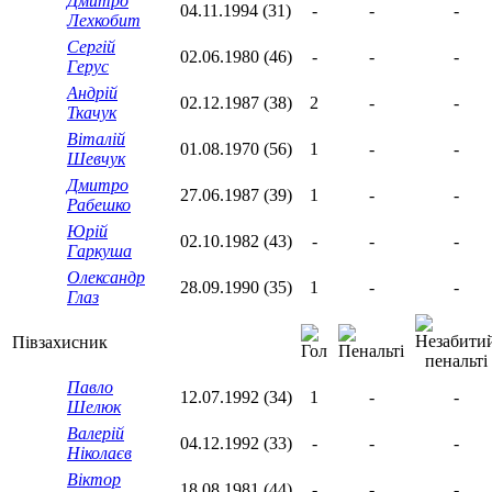
Дмитро
04.11.1994 (31)
-
-
-
Лехкобит
Сергій
02.06.1980 (46)
-
-
-
Герус
Андрій
02.12.1987 (38)
2
-
-
Ткачук
Віталій
01.08.1970 (56)
1
-
-
Шевчук
Дмитро
27.06.1987 (39)
1
-
-
Рабешко
Юрій
02.10.1982 (43)
-
-
-
Гаркуша
Олександр
28.09.1990 (35)
1
-
-
Глаз
Півзахисник
Павло
12.07.1992 (34)
1
-
-
Шелюк
Валерій
04.12.1992 (33)
-
-
-
Ніколаєв
Віктор
18.08.1981 (44)
-
-
-