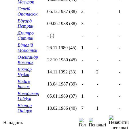
Мазурок
Сергій
06.12.1987 (38)
2
-
1
Опанасюк
Едуард
09.06.1988 (38)
3
-
-
Петрик
Дмитро
- (-)
-
-
-
Ситник
Віталій
26.11.1980 (45)
1
-
-
Момотюк
Олександр
22.10.1980 (45)
-
-
-
Козачок
Віктор
14.11.1992 (33)
1
2
-
Чудля
Вадим
13.04.1987 (39)
-
-
-
Басюк
Володимир
05.01.1989 (37)
1
-
-
Гайдук
Віктор
18.02.1986 (40)
7
1
-
Оніщук
Нападник