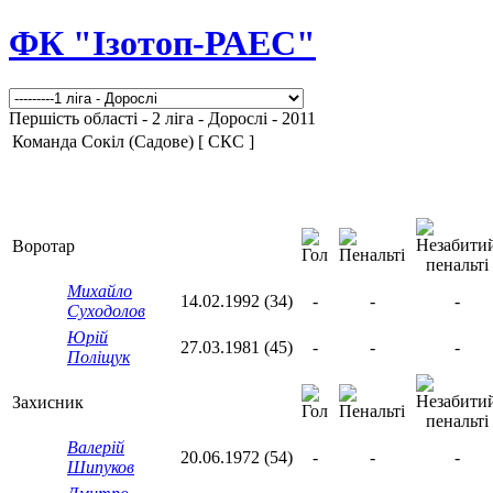
ФК "Ізотоп-РАЕС"
Першість області - 2 ліга - Дорослі - 2011
Команда Сокіл (Садове) [ СКС ]
Воротар
Михайло
14.02.1992 (34)
-
-
-
Суходолов
Юрій
27.03.1981 (45)
-
-
-
Поліщук
Захисник
Валерій
20.06.1972 (54)
-
-
-
Шипуков