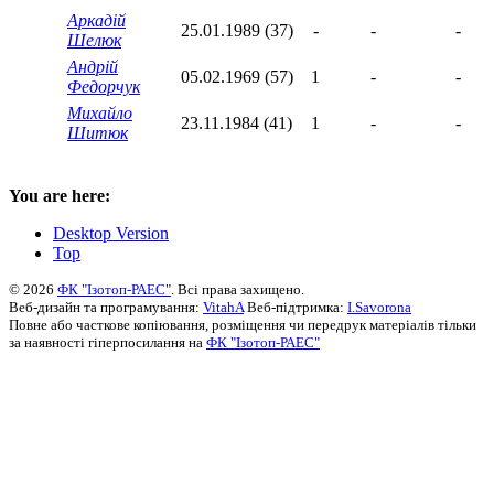
Аркадій
25.01.1989 (37)
-
-
-
Шелюк
Андрій
05.02.1969 (57)
1
-
-
Федорчук
Михайло
23.11.1984 (41)
1
-
-
Шитюк
You are here:
Desktop Version
Top
© 2026
ФК "Ізотоп-РАЕС"
. Всі права захищено.
Веб-дизайн та програмування:
VitahA
Веб-підтримка:
I.Savorona
Повне або часткове копіювання, розміщення чи передрук матеріалів тільки
за наявності гіперпосилання на
ФК "Ізотоп-РАЕС"