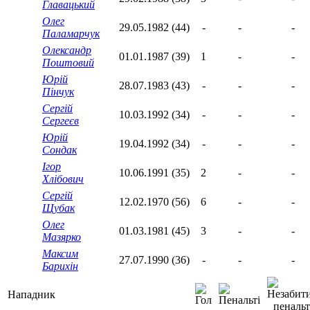
Главацький
Олег
29.05.1982 (44)
-
-
-
Паламарчук
Олександр
01.01.1987 (39)
1
-
-
Поштовий
Юрій
28.07.1983 (43)
-
-
-
Пінчук
Сергій
10.03.1992 (34)
-
-
-
Сергеєв
Юрій
19.04.1992 (34)
-
-
-
Сондак
Ігор
10.06.1991 (35)
2
-
-
Хлібович
Сергій
12.02.1970 (56)
6
-
-
Щубак
Олег
01.03.1981 (45)
3
-
-
Мазярко
Максим
27.07.1990 (36)
-
-
-
Барихін
Нападник