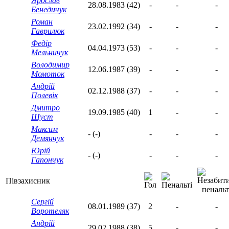
Ярослав
28.08.1983 (42)
-
-
-
Бенедичук
Роман
23.02.1992 (34)
-
-
-
Гаврилюк
Федір
04.04.1973 (53)
-
-
-
Мельничук
Володимир
12.06.1987 (39)
-
-
-
Момоток
Андрій
02.12.1988 (37)
-
-
-
Полевік
Дмитро
19.09.1985 (40)
1
-
-
Шуст
Максим
- (-)
-
-
-
Демянчук
Юрій
- (-)
-
-
-
Гапончук
Півзахисник
Сергій
08.01.1989 (37)
2
-
-
Воротеляк
Андрій
29.02.1988 (38)
5
-
-