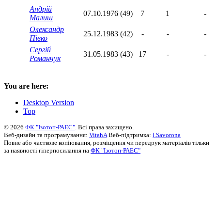
Андрій
07.10.1976 (49)
7
1
-
Малиш
Олександр
25.12.1983 (42)
-
-
-
Півко
Сергій
31.05.1983 (43)
17
-
-
Романчук
You are here:
Desktop Version
Top
© 2026
ФК "Ізотоп-РАЕС"
. Всі права захищено.
Веб-дизайн та програмування:
VitahA
Веб-підтримка:
I.Savorona
Повне або часткове копіювання, розміщення чи передрук матеріалів тільки
за наявності гіперпосилання на
ФК "Ізотоп-РАЕС"