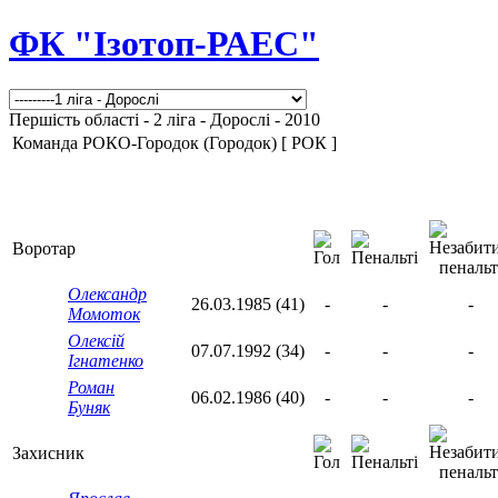
ФК "Ізотоп-РАЕС"
Першість області - 2 ліга - Дорослі - 2010
Команда РОКО-Городок (Городок) [ РОК ]
Воротар
Олександр
26.03.1985 (41)
-
-
-
Момоток
Олексій
07.07.1992 (34)
-
-
-
Ігнатенко
Роман
06.02.1986 (40)
-
-
-
Буняк
Захисник