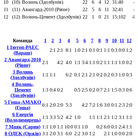
10
(10)
Волинь (Здолбунів)
22
6
4
12
31:40
-
11
(11)
Авангард-2010 (Рівне)
22
5
6
11
32:41
-
12
(12)
Волинь-Цемент (Здолбунів)
22
1
0
21
15:102
-8
Команда
1
2
3
4
5
6
7
8
9
10
11
12
1 Ізотоп-РАЕС
2:1
2:1
8:1
1:0
2:1
0:1
0:1
1:1
0:3
0:0
1:2
(Вараш)
2 Авангард-2010
2:1
4:2
4:0
1:1
3:4
1:1
0:2
1:1
1:1
1:0
0:2
(Рівне)
3 Волинь
1:1
1:1
6:2
0:1
2:1
2:1
0:2
0:2
0:3
1:0
0:3
(Здолбунів)
4 Волинь-
Цемент
1:3
0:4
0:2
0:5
2:5
0:2
0:7
2:1
1:5
0:3
0:6
(Здолбунів)
5 Гоща-АМАКО
6:1
2:0
2:0
5:3
4:2
7:2
1:6
3:0
0:1
2:3
2:0
(Гоща)
6 Енергія
1:1
3:3
5:2
4:2
1:0
1:1
1:1
2:1
1:2
3:1
1:1
(Володимирець)
7 Маяк (Сарни)
1:1
1:0
1:1
10:0
0:1
1:0
0:2
6:0
0:1
2:4
1:1
8 ОДЕК (Оржів)
3:1
2:0
3:1
6:0
2:2
3:0
1:2
2:1
1:0
0:0
2:0