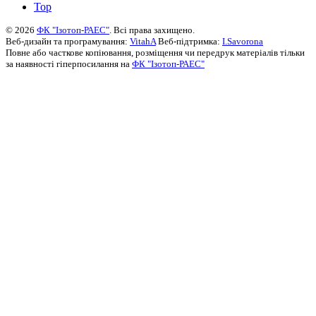
Top
© 2026
ФК "Ізотоп-РАЕС"
. Всі права захищено.
Веб-дизайн та програмування:
VitahA
Веб-підтримка:
I.Savorona
Повне або часткове копіювання, розміщення чи передрук матеріалів тільки
за наявності гіперпосилання на
ФК "Ізотоп-РАЕС"