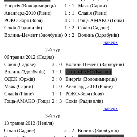
Енергія (Володимирець)
1
:
1
Маяк (Сарни)
Авангард-2010 (Рівне)
1
:
1
Славія (Рівне)
РОКО-Зоря (Зоря)
4
:
1
Гоща-АМАКО (Гоща)
Сокіл (Радивилів)
1
:
2
Сокіл (Садове)
Волинь-Цемент (Здолбунів)
0
:
2
Волинь (Здолбунів)
наверх
2-й тур
06 травня 2012 (Неділя)
Сокіл (Садове)
3
:
0
Волинь-Цемент (Здолбунів)
Волинь (Здолбунів)
1
:
1
Ізотоп-РАЕС (Вараш)
ОДЕК (Оржів)
3
:
0
Енергія (Володимирець)
Маяк (Сарни)
1
:
0
Авангард-2010 (Рівне)
Славія (Рівне)
1
:
1
РОКО-Зоря (Зоря)
Гоща-АМАКО (Гоща)
2
:
3
Сокіл (Радивилів)
наверх
3-й тур
13 травня 2012 (Неділя)
Сокіл (Садове)
2
:
2
Волинь (Здолбунів)