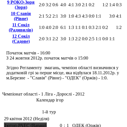
9 РОКО-Зоря
2:0
3:2
0:6
4:0
4:1
3:0
2:1
0:2
1:2
1:4
0:3
(Зоря)
10 Славія
2:1
5:2
2:1
3:0
1:0
4:3
4:3
0:0
1:1
3:0
4:1
(Рівне)
11 Сокіл
1:0
4:0
2:0
6:1
1:3
1:1
0:1
0:3
2:1
0:2
1:2
(Радивилів)
12 Сокіл
2:0
3:1
2:2
3:0
1:3
2:2
0:0
2:5
1:1
0:0
1:1
(Садове)
Початок матчiв - 16:00
З 24 жовтня 2012р. початок матчів о 15:00
Згідно Регламенту змагань, чемпіон області визначився у
додатковій грі за перше місце, яка відбулася 18.11.2012р. у
м.Березне - "Славія" (Рівне) - "ОДЕК" (Оржів) - 1:0.
Чемпіонат області - 1 Ліга - Дорослі - 2012
Календар ігор
1-й тур
29 квітня 2012 (Неділя)
Ізотоп-РАЕС (Вараш)
0
:
1
ОДЕК (Оржів)