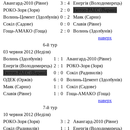
Авангард-2010 (Рівне)
3
:
4
Енергія (Володимирець)
РОКО-Зоря (Зоря)
2
:
0
Ізотоп-РАЕС (Вараш)
Волинь-Цемент (Здолбунів)
0
:
2
Маяк (Сарни)
Сокіл (Садове)
0
:
0
Славія (Рівне)
Гоща-АМАКО (Гоща)
2
:
0
Волинь (Здолбунів)
наверх
6-й тур
03 червня 2012 (Неділя)
Волинь (Здолбунів)
1
:
1
Авангард-2010 (Рівне)
Енергія (Володимирець)
2
:
1
РОКО-Зоря (Зоря)
Ізотоп-РАЕС (Вараш)
0
:
0
Сокіл (Радивилів)
ОДЕК (Оржів)
6
:
0
Волинь-Цемент (Здолбунів)
Маяк (Сарни)
1
:
1
Сокіл (Садове)
Славія (Рівне)
1
:
0
Гоща-АМАКО (Гоща)
наверх
7-й тур
10 червня 2012 (Неділя)
РОКО-Зоря (Зоря)
3
:
2
Авангард-2010 (Рівне)
Сокіл (Радивилів)
1
:
1
Енергія (Володимирець)