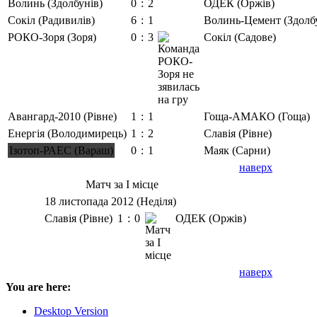
Волинь (Здолбунів)
0
:
2
ОДЕК (Оржів)
Сокіл (Радивилів)
6
:
1
Волинь-Цемент (Здолб
РОКО-Зоря (Зоря)
0
:
3
Сокіл (Садове)
Авангард-2010 (Рівне)
1
:
1
Гоща-АМАКО (Гоща)
Енергія (Володимирець)
1
:
2
Славія (Рівне)
Ізотоп-РАЕС (Вараш)
0
:
1
Маяк (Сарни)
наверх
Матч за І місце
18 листопада 2012 (Неділя)
Славія (Рівне)
1
:
0
ОДЕК (Оржів)
наверх
You are here:
Desktop Version