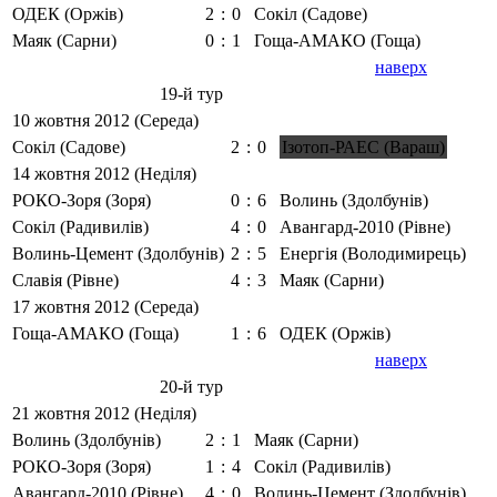
ОДЕК (Оржів)
2
:
0
Сокіл (Садове)
Маяк (Сарни)
0
:
1
Гоща-АМАКО (Гоща)
наверх
19-й тур
10 жовтня 2012 (Середа)
Сокіл (Садове)
2
:
0
Ізотоп-РАЕС (Вараш)
14 жовтня 2012 (Неділя)
РОКО-Зоря (Зоря)
0
:
6
Волинь (Здолбунів)
Сокіл (Радивилів)
4
:
0
Авангард-2010 (Рівне)
Волинь-Цемент (Здолбунів)
2
:
5
Енергія (Володимирець)
Славія (Рівне)
4
:
3
Маяк (Сарни)
17 жовтня 2012 (Середа)
Гоща-АМАКО (Гоща)
1
:
6
ОДЕК (Оржів)
наверх
20-й тур
21 жовтня 2012 (Неділя)
Волинь (Здолбунів)
2
:
1
Маяк (Сарни)
РОКО-Зоря (Зоря)
1
:
4
Сокіл (Радивилів)
Авангард-2010 (Рівне)
4
:
0
Волинь-Цемент (Здолбунів)