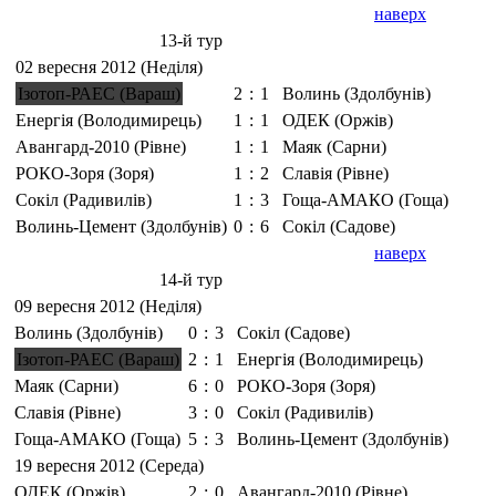
наверх
13-й тур
02 вересня 2012 (Неділя)
Ізотоп-РАЕС (Вараш)
2
:
1
Волинь (Здолбунів)
Енергія (Володимирець)
1
:
1
ОДЕК (Оржів)
Авангард-2010 (Рівне)
1
:
1
Маяк (Сарни)
РОКО-Зоря (Зоря)
1
:
2
Славія (Рівне)
Сокіл (Радивилів)
1
:
3
Гоща-АМАКО (Гоща)
Волинь-Цемент (Здолбунів)
0
:
6
Сокіл (Садове)
наверх
14-й тур
09 вересня 2012 (Неділя)
Волинь (Здолбунів)
0
:
3
Сокіл (Садове)
Ізотоп-РАЕС (Вараш)
2
:
1
Енергія (Володимирець)
Маяк (Сарни)
6
:
0
РОКО-Зоря (Зоря)
Славія (Рівне)
3
:
0
Сокіл (Радивилів)
Гоща-АМАКО (Гоща)
5
:
3
Волинь-Цемент (Здолбунів)
19 вересня 2012 (Середа)
ОДЕК (Оржів)
2
:
0
Авангард-2010 (Рівне)