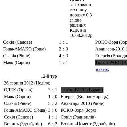
Сокіл (Садове)
1
:
1
РОКО-Зоря (Зор
Гоща-АМАКО (Гоща)
2
:
0
Авангард-2010 (
Славія (Рівне)
4
:
3
Енергія (Волод
Маяк (Сарни)
1
:
1
Ізотоп-РАЕС (В
наверх
12-й тур
26 серпня 2012 (Неділя)
ОДЕК (Оржів)
3
:
1
Ізотоп-РАЕС (Вараш)
Маяк (Сарни)
1
:
0
Енергія (Володимирець)
Славія (Рівне)
5
:
2
Авангард-2010 (Рівне)
Гоща-АМАКО (Гоща)
3
:
0
РОКО-Зоря (Зоря)
Сокіл (Садове)
1
:
1
Сокіл (Радивилів)
Волинь (Здолбунів)
6
:
2
Волинь-Цемент (Здолбунів)