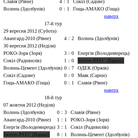
Славія (Рівне)
4
:
1
Сокіл (Садове)
Волинь (Здолбунів)
0
:
1
Гоща-АМАКО (Гоща)
наверх
17-й тур
29 вересня 2012 (Субота)
Авангард-2010 (Рівне)
4
:
2
Волинь (Здолбунів)
30 вересня 2012 (Неділя)
РОКО-Зоря (Зоря)
3
:
0
Енергія (Володимирець)
Сокіл (Радивилів)
1
:
0
Ізотоп-РАЕС (Вараш)
Волинь-Цемент (Здолбунів)
0
:
7
ОДЕК (Оржів)
Сокіл (Садове)
0
:
0
Маяк (Сарни)
Гоща-АМАКО (Гоща)
0
:
1
Славія (Рівне)
наверх
18-й тур
07 жовтня 2012 (Неділя)
Волинь (Здолбунів)
0
:
3
Славія (Рівне)
Авангард-2010 (Рівне)
1
:
1
РОКО-Зоря (Зоря)
Енергія (Володимирець)
3
:
1
Сокіл (Радивилів)
Ізотоп-РАЕС (Вараш)
8
:
1
Волинь-Цемент (Здолбунів)