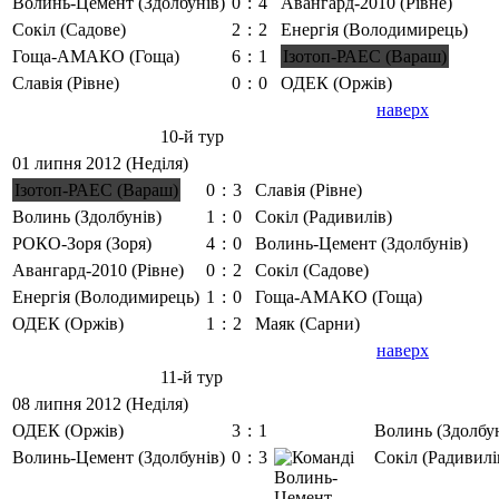
Волинь-Цемент (Здолбунів)
0
:
4
Авангард-2010 (Рівне)
Сокіл (Садове)
2
:
2
Енергія (Володимирець)
Гоща-АМАКО (Гоща)
6
:
1
Ізотоп-РАЕС (Вараш)
Славія (Рівне)
0
:
0
ОДЕК (Оржів)
наверх
10-й тур
01 липня 2012 (Неділя)
Ізотоп-РАЕС (Вараш)
0
:
3
Славія (Рівне)
Волинь (Здолбунів)
1
:
0
Сокіл (Радивилів)
РОКО-Зоря (Зоря)
4
:
0
Волинь-Цемент (Здолбунів)
Авангард-2010 (Рівне)
0
:
2
Сокіл (Садове)
Енергія (Володимирець)
1
:
0
Гоща-АМАКО (Гоща)
ОДЕК (Оржів)
1
:
2
Маяк (Сарни)
наверх
11-й тур
08 липня 2012 (Неділя)
ОДЕК (Оржів)
3
:
1
Волинь (Здолбун
Волинь-Цемент (Здолбунів)
0
:
3
Сокіл (Радивилі