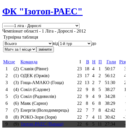
ФК "Ізотоп-РАЕС"
Чемпіонат області - 1 Ліга - Дорослі - 2012
Турнірна таблиця
від
до
Місце
Команда
І
В
Н
П
Голи
Різн
1
(2)
Славія (Рівне)
23
18
4
1
50:17
3
2
(1)
ОДЕК (Оржів)
23
17
4
2
56:12
4
3
(3)
Гоща-АМАКО (Гоща)
22
13
2
7
51:30
2
4
(4)
Сокіл (Садове)
22
9
8
5
38:27
1
5
(5)
Сокіл (Радивилів)
22
9
4
9
34:28
6
6
(6)
Маяк (Сарни)
22
8
6
8
38:29
9
7
(7)
Енергія (Володимирець)
22
7
7
8
42:42
0
8
(8)
РОКО-Зоря (Зоря)
22
7
4
11
30:42
-1
9
(9)
Ізотоп-РАЕС (Вараш)
22
6
5
11
27:34
-