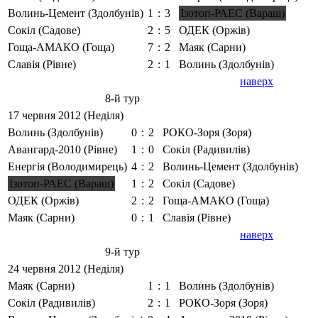
Волинь-Цемент (Здолбунів)
1
:
3
Ізотоп-РАЕС (Вараш)
Сокіл (Садове)
2
:
5
ОДЕК (Оржів)
Гоща-АМАКО (Гоща)
7
:
2
Маяк (Сарни)
Славія (Рівне)
2
:
1
Волинь (Здолбунів)
наверх
8-й тур
17 червня 2012 (Неділя)
Волинь (Здолбунів)
0
:
2
РОКО-Зоря (Зоря)
Авангард-2010 (Рівне)
1
:
0
Сокіл (Радивилів)
Енергія (Володимирець)
4
:
2
Волинь-Цемент (Здолбунів)
Ізотоп-РАЕС (Вараш)
1
:
2
Сокіл (Садове)
ОДЕК (Оржів)
2
:
2
Гоща-АМАКО (Гоща)
Маяк (Сарни)
0
:
1
Славія (Рівне)
наверх
9-й тур
24 червня 2012 (Неділя)
Маяк (Сарни)
1
:
1
Волинь (Здолбунів)
Сокіл (Радивилів)
2
:
1
РОКО-Зоря (Зоря)