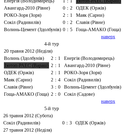
Енергія (Володимирець)
1
:
1
Ізотоп-РАЕС (Вараш)
Авангард-2010 (Рівне)
0
:
2
ОДЕК (Оржів)
РОКО-Зоря (Зоря)
2
:
1
Маяк (Сарни)
Сокіл (Радивилів)
0
:
2
Славія (Рівне)
Волинь-Цемент (Здолбунів)
0
:
5
Гоща-АМАКО (Гоща)
наверх
4-й тур
20 травня 2012 (Неділя)
Волинь (Здолбунів)
2
:
1
Енергія (Володимирець)
Ізотоп-РАЕС (Вараш)
2
:
1
Авангард-2010 (Рівне)
ОДЕК (Оржів)
2
:
1
РОКО-Зоря (Зоря)
Маяк (Сарни)
2
:
4
Сокіл (Радивилів)
Славія (Рівне)
3
:
0
Волинь-Цемент (Здолбунів)
Гоща-АМАКО (Гоща)
2
:
0
Сокіл (Садове)
наверх
5-й тур
26 травня 2012 (Субота)
Сокіл (Радивилів)
0
:
3
ОДЕК (Оржів)
27 травня 2012 (Неділя)