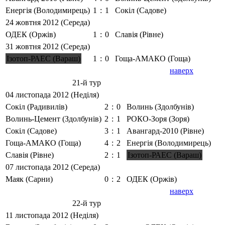
Енергія (Володимирець)
1
:
1
Сокіл (Садове)
24 жовтня 2012 (Середа)
ОДЕК (Оржів)
1
:
0
Славія (Рівне)
31 жовтня 2012 (Середа)
Ізотоп-РАЕС (Вараш)
1
:
0
Гоща-АМАКО (Гоща)
наверх
21-й тур
04 листопада 2012 (Неділя)
Сокіл (Радивилів)
2
:
0
Волинь (Здолбунів)
Волинь-Цемент (Здолбунів)
2
:
1
РОКО-Зоря (Зоря)
Сокіл (Садове)
3
:
1
Авангард-2010 (Рівне)
Гоща-АМАКО (Гоща)
4
:
2
Енергія (Володимирець)
Славія (Рівне)
2
:
1
Ізотоп-РАЕС (Вараш)
07 листопада 2012 (Середа)
Маяк (Сарни)
0
:
2
ОДЕК (Оржів)
наверх
22-й тур
11 листопада 2012 (Неділя)