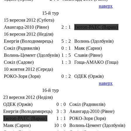
наверх
15-й тур
15 вересня 2012 (Субота)
Авангард-2010 (Рівне)
2
:
1
Ізотоп-РАЕС (Вараш)
16 вересня 2012 (Неділя)
Енергія (Володимирець)
5
:
2
Волинь (Здолбунів)
Сокіл (Радивилів)
0
:
1
Маяк (Сарни)
Волинь-Цемент (Здолбунів)
1
:
5
Славія (Рівне)
Сокіл (Садове)
1
:
3
Гоща-АМАКО (Гоща)
10 жовтня 2012 (Середа)
РОКО-Зоря (Зоря)
0
:
2
ОДЕК (Оржів)
наверх
16-й тур
23 вересня 2012 (Неділя)
ОДЕК (Оржів)
0
:
0
Сокіл (Радивилів)
Енергія (Володимирець)
3
:
3
Авангард-2010 (Рівне)
Ізотоп-РАЕС (Вараш)
1
:
1
РОКО-Зоря (Зоря)
Маяк (Сарни)
10
:
0
Волинь-Цемент (Здолбунів)