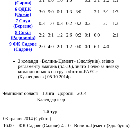
3:1
6:0
1:0
1:0
0:2
3:1
2:2
1:1
(Сарни)
6 ОДЕК
3:0
9:0
0:1
1:3
3:0
2:1
5:1
1:3
(Оржів)
7 Случ
0:3
1:0
0:3
0:2
0:2
0:2
2:1
1:3
(Березне)
8 Сокіл
2:2
3:1
1:2
2:6
0:2
0:1
0:0
2:1
(Радивилів)
9 ФК Садове
2:0
4:0
2:1
1:2
0:0
0:1
6:1
4:0
(Садове)
З команди «Волинь-Цемент» (Здолбунів), згідно
регламенту змагань (п.5.16), знято 1 очко за неявку
команди юнаків на гру з «Ізотоп-РАЕС»
(Кузнецовськ) 05.10.2014р.
Чемпіонат області - 1 Ліга - Дорослі - 2014
Календар ігор
1-й тур
03 травня 2014 (Субота)
16:00
ФК Садове (Садове)
4
:
0
Волинь-Цемент (Здолбунів)