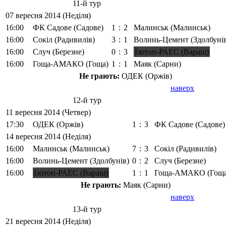
11-й тур
07 вересня 2014 (Неділя)
16:00
ФК Садове (Садове)
1
:
2
Малинськ (Малинськ)
16:00
Сокіл (Радивилів)
3
:
1
Волинь-Цемент (Здолбуні
16:00
Случ (Березне)
0
:
3
Ізотоп-РАЕС (Вараш)
16:00
Гоща-АМАКО (Гоща)
1
:
1
Маяк (Сарни)
Не грають:
ОДЕК (Оржів)
наверх
12-й тур
11 вересня 2014 (Четвер)
17:30
ОДЕК (Оржів)
1
:
3
ФК Садове (Садове)
14 вересня 2014 (Неділя)
16:00
Малинськ (Малинськ)
7
:
3
Сокіл (Радивилів)
16:00
Волинь-Цемент (Здолбунів)
0
:
2
Случ (Березне)
16:00
Ізотоп-РАЕС (Вараш)
1
:
1
Гоща-АМАКО (Гоща
Не грають:
Маяк (Сарни)
наверх
13-й тур
21 вересня 2014 (Неділя)