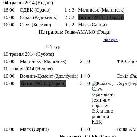
04 травня 2014 (Неділя)
16:00
ОДЕК (Оржів)
1
:
3
Малинськ (Малинськ)
16:00
Сокіл (Радивилів)
2
:
2
Ізотоп-РАЕС (Вараш)
16:00
Случ (Березне)
0
:
2
Маяк (Сарни)
Не грають:
Гоща-АМАКО (Гоща)
наверх
2-й тур
10 травня 2014 (Субота)
16:00
Малинськ (Малинськ)
2
:
0
ФК Садов
11 травня 2014 (Неділя)
16:00
Волинь-Цемент (Здолбунів)
1
:
0
Сокіл (Ра
16:00
Ізотоп-РАЕС (Вараш)
3
:
0
Случ (Бер
16:00
Маяк (Сарни)
1
:
0
Гоща-АМ
Не грають:
ОДЕК (Оржів)