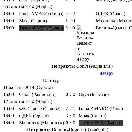
05 жовтня 2014 (Неділя)
16:00
Гоща-АМАКО (Гоща)
3
:
2
ОДЕК (Оржів)
16:00
Маяк (Сарни)
1
:
0
Малинськ (Малин
16:00
Ізотоп-РАЕС (Вараш)
3
:
0
Волинь-Цемент (З
Не грають:
Сокіл (Радивилів)
наверх
16-й тур
11 жовтня 2014 (Субота)
16:00
Сокіл (Радивилів)
0
:
0
Случ (Березне)
12 жовтня 2014 (Неділя)
16:00
ФК Садове (Садове)
2
:
1
Гоща-АМАКО (Гоща)
16:00
ОДЕК (Оржів)
3
:
0
Маяк (Сарни)
16:00
Малинськ (Малинськ)
0
:
0
Ізотоп-РАЕС (Вараш)
Не грають:
Волинь-Цемент (Здолбунів)