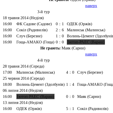
наверх
3-й тур
18 травня 2014 (Неділя)
16:00
ФК Садове (Садове)
0
:
1
ОДЕК (Оржів)
16:00
Сокіл (Радивилів)
2
:
6
Малинськ (Малинськ)
16:00
Случ (Березне)
1
:
0
Волинь-Цемент (Здолбуні
16:00
Гоща-АМАКО (Гоща)
0
:
0
Ізотоп-РАЕС (Вараш)
Не грають:
Маяк (Сарни)
наверх
4-й тур
28 травня 2014 (Середа)
17:00
Малинськ (Малинськ)
4
:
0
Случ (Березне)
25 червня 2014 (Середа)
18:00
Волинь-Цемент (Здолбунів)
1
:
4
Гоща-АМАКО (Гоща
06 липня 2014 (Неділя)
16:00
Ізотоп-РАЕС (Вараш)
0
:
0
Маяк (Сарни)
13 липня 2014 (Неділя)
16:00
ОДЕК (Оржів)
5
:
1
Сокіл (Радивилів)