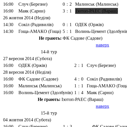
16:00
Случ (Березне)
0
:
2
Малинськ (Малинськ)
16:00
Маяк (Сарни)
3
:
1
Ізотоп-РАЕС (Вараш)
26 жовтня 2014 (Неділя)
14:30
Сокіл (Радивилів)
0
:
1
ОДЕК (Оржів)
14:30
Гоща-АМАКО (Гоща)
5
:
1
Волинь-Цемент (Здолбуні
Не грають:
ФК Садове (Садове)
наверх
14-й тур
27 вересня 2014 (Субота)
16:00
ОДЕК (Оржів)
2
:
1
Случ (Березне)
28 вересня 2014 (Неділя)
16:00
ФК Садове (Садове)
4
:
0
Сокіл (Радивилів)
16:00
Малинськ (Малинськ)
1
:
1
Гоща-АМАКО (Гоща
16:00
Волинь-Цемент (Здолбунів)
1
:
4
Маяк (Сарни)
Не грають:
Ізотоп-РАЕС (Вараш)
наверх
15-й тур
04 жовтня 2014 (Субота)
16:00
Случ (Березне)
1
:
3
ФК Садове (Садо