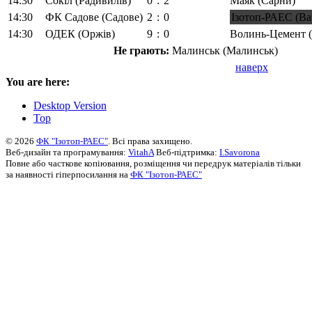
14:30
Сокіл (Радивилів)
0
:
2
Маяк (Сарни)
14:30
ФК Садове (Садове)
2
:
0
Ізотоп-РАЕС (В
14:30
ОДЕК (Оржів)
9
:
0
Волинь-Цемент (
Не грають:
Малинськ (Малинськ)
наверх
You are here:
Desktop Version
Top
© 2026
ФК "Ізотоп-РАЕС"
. Всі права захищено.
Веб-дизайн та програмування:
VitahA
Веб-підтримка:
I.Savorona
Повне або часткове копіювання, розміщення чи передрук матеріалів тільки
за наявності гіперпосилання на
ФК "Ізотоп-РАЕС"