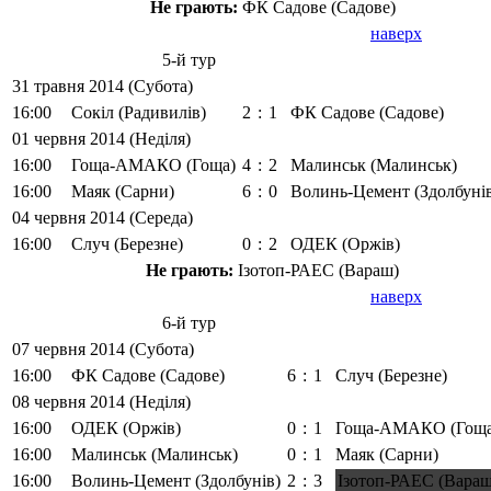
Не грають:
ФК Садове (Садове)
наверх
5-й тур
31 травня 2014 (Субота)
16:00
Сокіл (Радивилів)
2
:
1
ФК Садове (Садове)
01 червня 2014 (Неділя)
16:00
Гоща-АМАКО (Гоща)
4
:
2
Малинськ (Малинськ)
16:00
Маяк (Сарни)
6
:
0
Волинь-Цемент (Здолбуні
04 червня 2014 (Середа)
16:00
Случ (Березне)
0
:
2
ОДЕК (Оржів)
Не грають:
Ізотоп-РАЕС (Вараш)
наверх
6-й тур
07 червня 2014 (Субота)
16:00
ФК Садове (Садове)
6
:
1
Случ (Березне)
08 червня 2014 (Неділя)
16:00
ОДЕК (Оржів)
0
:
1
Гоща-АМАКО (Гоща
16:00
Малинськ (Малинськ)
0
:
1
Маяк (Сарни)
16:00
Волинь-Цемент (Здолбунів)
2
:
3
Ізотоп-РАЕС (Вараш