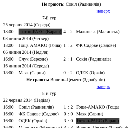
Не грають:
Сокіл (Радивилів)
наверх
7-й тур
25 червня 2014 (Середа)
18:00
Ізотоп-РАЕС (Вараш)
4
:
2
Малинськ (Малинськ)
03 липня 2014 (Четвер)
18:00
Гоща-АМАКО (Гоща)
1
:
2
ФК Садове (Садове)
06 липня 2014 (Неділя)
16:00
Случ (Березне)
2
:
1
Сокіл (Радивилів)
16 липня 2014 (Середа)
18:00
Маяк (Сарни)
0
:
2
ОДЕК (Оржів)
Не грають:
Волинь-Цемент (Здолбунів)
наверх
8-й тур
22 червня 2014 (Неділя)
16:00
Сокіл (Радивилів)
1
:
2
Гоща-АМАКО (Гоща)
16:00
ФК Садове (Садове)
0
:
0
Маяк (Сарни)
16:00
ОДЕК (Оржів)
3
:
0
Ізотоп-РАЕС (Вараш)
16:00
Малинськ (Малинськ)
3
:
3
Волинь-Цемент (Здолбуні