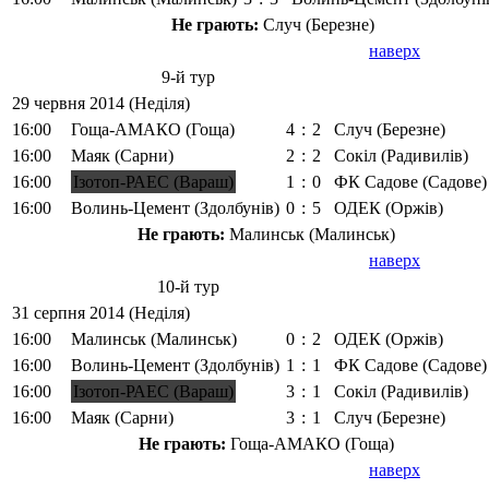
Не грають:
Случ (Березне)
наверх
9-й тур
29 червня 2014 (Неділя)
16:00
Гоща-АМАКО (Гоща)
4
:
2
Случ (Березне)
16:00
Маяк (Сарни)
2
:
2
Сокіл (Радивилів)
16:00
Ізотоп-РАЕС (Вараш)
1
:
0
ФК Садове (Садове)
16:00
Волинь-Цемент (Здолбунів)
0
:
5
ОДЕК (Оржів)
Не грають:
Малинськ (Малинськ)
наверх
10-й тур
31 серпня 2014 (Неділя)
16:00
Малинськ (Малинськ)
0
:
2
ОДЕК (Оржів)
16:00
Волинь-Цемент (Здолбунів)
1
:
1
ФК Садове (Садове)
16:00
Ізотоп-РАЕС (Вараш)
3
:
1
Сокіл (Радивилів)
16:00
Маяк (Сарни)
3
:
1
Случ (Березне)
Не грають:
Гоща-АМАКО (Гоща)
наверх