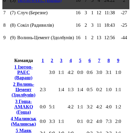
6
(5)
Ізотоп-РАЕС (Вараш)
16
7
5
4
24:22
2
7
(7)
Случ (Березне)
16
3
1
12
11:38
-27
8
(8)
Сокіл (Радивилів)
16
2
3
11
18:43
-25
9
(9)
Волинь-Цемент (Здолбунів)
16
1
2
13
12:56
-44
Команда
1
2
3
4
5
6
7
8
9
1 Ізотоп-
РАЕС
3:0
1:1
4:2
0:0
0:6
3:0
3:1
1:0
(Вараш)
2 Волинь-
Цемент
2:3
1:4
1:3
1:4
0:5
0:2
1:0
1:1
(Здолбунів)
3 Гоща-
АМАКО
0:0
5:1
4:2
1:1
3:2
4:2
4:0
1:2
(Гоща)
4 Малинськ
0:0
3:3
1:1
0:1
0:2
4:0
7:3
2:0
(Малинськ)
5 Маяк