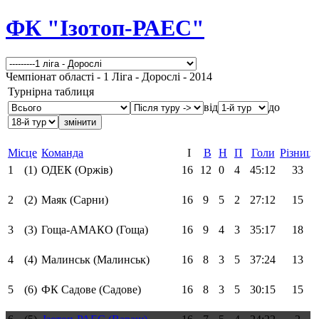
ФК "Ізотоп-РАЕС"
Чемпіонат області - 1 Ліга - Дорослі - 2014
Турнірна таблиця
від
до
Місце
Команда
І
В
Н
П
Голи
Різниця
1
(1)
ОДЕК (Оржів)
16
12
0
4
45:12
33
2
(2)
Маяк (Сарни)
16
9
5
2
27:12
15
3
(3)
Гоща-АМАКО (Гоща)
16
9
4
3
35:17
18
4
(4)
Малинськ (Малинськ)
16
8
3
5
37:24
13
5
(6)
ФК Садове (Садове)
16
8
3
5
30:15
15