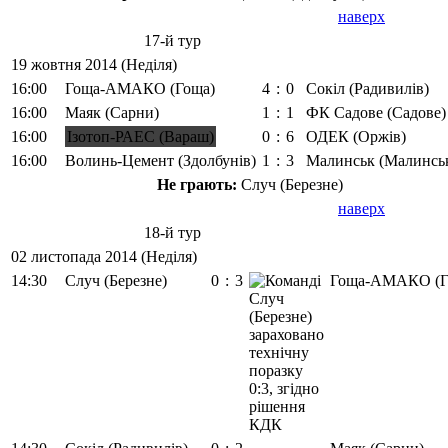
наверх
17-й тур
19 жовтня 2014 (Неділя)
16:00
Гоща-АМАКО (Гоща)
4
:
0
Сокіл (Радивилів)
16:00
Маяк (Сарни)
1
:
1
ФК Садове (Садове)
16:00
Ізотоп-РАЕС (Вараш)
0
:
6
ОДЕК (Оржів)
16:00
Волинь-Цемент (Здолбунів)
1
:
3
Малинськ (Малинсь
Не грають:
Случ (Березне)
наверх
18-й тур
02 листопада 2014 (Неділя)
14:30
Случ (Березне)
0
:
3
Гоща-АМАКО (Г