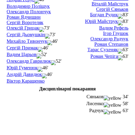
Віталій Майструк
Володимир Поліщук
Сергій Сяньков
Олександр Полончук
Богдан Рудик
83'
Роман Ядчишин
Юрій Майструк
83'
Сергій Воротеляк
Олексій Грицак
73'
Вадим Рефель
Ігор Глушок
Сергій Дьомушкін
73'
Олександр Радчук
Михайло Тивончук
46'
Роман Степанов
Сергій Примак
46'
Тарас Сухеняк
63'
Вадим Царьов
52'
Роман Чепіга
63'
Олександр Гаврилюк
52'
Юрій Гуменюк
46'
Андрій Давидюк
46'
Віктор Каращенко
Дисциплінарні покарання
Сяньков
34'
Лисенко
58'
Радчук
63'