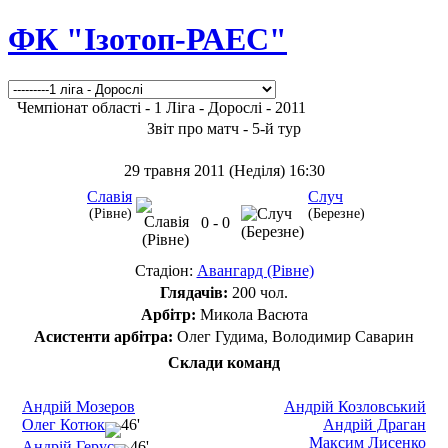
ФК "Ізотоп-РАЕС"
Чемпіонат області - 1 Ліга - Дорослі - 2011
Звіт про матч - 5-й тур
29 травня 2011 (Неділя) 16:30
Славія
Случ
(Рівне)
(Березне)
0 - 0
Стадіон:
Авангард (Рівне)
Глядачів:
200 чол.
Арбітр:
Микола Васюта
Асистенти арбітра:
Олег Гудима, Володимир Саварин
Склади команд
Андрій Мозеров
Андрій Козловський
Олег Котюк
46'
Андрій Драган
Максим Лисенко
Андрій Герус
46'