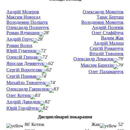
Андрій Мозеров
Олександр Момоток
Максим Новосад
Тарас Берташ
Володимир Поліщук
Володимир Момоток
Олександр Полончук
Андрій Полевік
Роман Ядчишин
28'
Олег Стафійчук
Вадим Жак
Андрій Герус
28'
Андрій Малиш
Роман Волох
Сергій Романчук
Юрій Гуменюк
72'
Віталій Тивонюк
Олексій Грицак
72'
Олександр Левасюк
79'
Ярослав Демянчук
62'
Максим Барихін
79'
Сергій Воротеляк
62'
Олег Паламарчук
Сергій Примак
74'
Михайло Тивончук
74'
Олександр Гаврилюк
83'
Олег Котюк
83'
Андрій Давидюк
82'
Юрій Гордійчук
82'
Дисциплінарні покарання
86' Котюк
Жак
52'