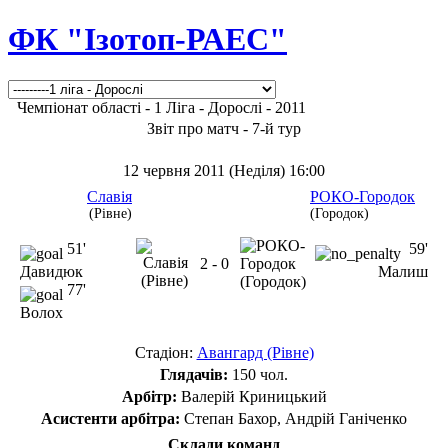
ФК "Ізотоп-РАЕС"
Чемпіонат області - 1 Ліга - Дорослі - 2011
Звіт про матч - 7-й тур
12 червня 2011 (Неділя) 16:00
Славія
РОКО-Городок
(Рівне)
(Городок)
51'
59'
2 - 0
Давидюк
Малиш
77'
Волох
Стадіон:
Авангард (Рівне)
Глядачів:
150 чол.
Арбітр:
Валерій Криницький
Асистенти арбітра:
Степан Бахор, Андрій Ганіченко
Склади команд