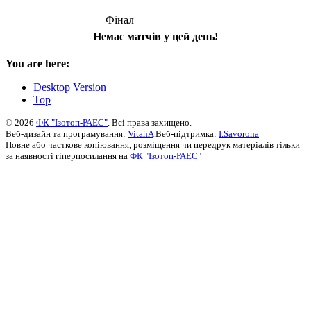
Фінал
Немає матчів у цей день!
You are here:
Desktop Version
Top
© 2026
ФК "Ізотоп-РАЕС"
. Всі права захищено.
Веб-дизайн та програмування:
VitahA
Веб-підтримка:
I.Savorona
Повне або часткове копіювання, розміщення чи передрук матеріалів тільки
за наявності гіперпосилання на
ФК "Ізотоп-РАЕС"