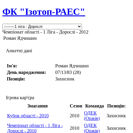
ФК "Ізотоп-РАЕС"
Чемпіонат області - 1 Ліга - Дорослі - 2012
Роман Ядчишин
Анкетні дані
Ім'я:
Роман Ядчишин
День народження:
07/13/83 (28)
Позиція:
Захисник
Ігрова кар'єра
Змагання
Сезон
Команда
Позиція:
ОДЕК
Кубок області - 2010
2010
Захисник
(Оржів)
Чемпіонат області - 1 Ліга -
ОДЕК
2010
Захисник
Дорослі - 2010
(Оржів)