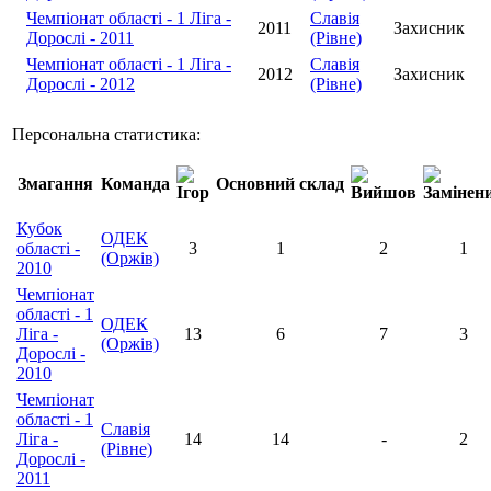
Чемпіонат області - 1 Ліга -
Славія
2011
Захисник
Дорослі - 2011
(Рівне)
Чемпіонат області - 1 Ліга -
Славія
2012
Захисник
Дорослі - 2012
(Рівне)
Персональна статистика:
Змагання
Команда
Основний склад
Кубок
ОДЕК
області -
3
1
2
1
(Оржів)
2010
Чемпіонат
області - 1
ОДЕК
Ліга -
13
6
7
3
(Оржів)
Дорослі -
2010
Чемпіонат
області - 1
Славія
Ліга -
14
14
-
2
(Рівне)
Дорослі -
2011