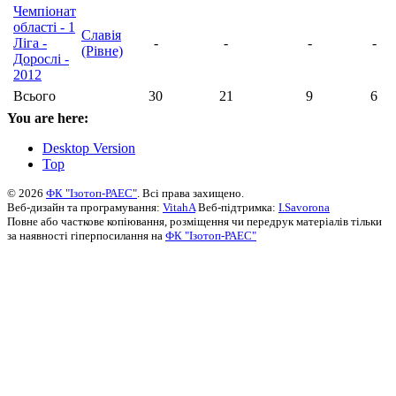
Чемпіонат
області - 1
Славія
Ліга -
-
-
-
-
(Рівне)
Дорослі -
2012
Всього
30
21
9
6
You are here:
Desktop Version
Top
© 2026
ФК "Ізотоп-РАЕС"
. Всі права захищено.
Веб-дизайн та програмування:
VitahA
Веб-підтримка:
I.Savorona
Повне або часткове копіювання, розміщення чи передрук матеріалів тільки
за наявності гіперпосилання на
ФК "Ізотоп-РАЕС"