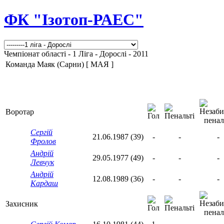
ФК "Ізотоп-РАЕС"
Чемпіонат області - 1 Ліга - Дорослі - 2011
Команда Маяк (Сарни) [ МАЯ ]
Воротар
Сергій
21.06.1987 (39)
-
-
-
Фролов
Андрій
29.05.1977 (49)
-
-
-
Левчук
Андрій
12.08.1989 (36)
-
-
-
Кардаш
Захисник