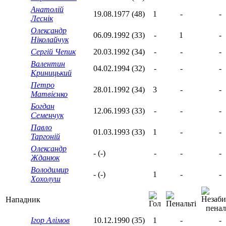
Анатолій
19.08.1977 (48)
1
-
-
Леснік
Олександр
06.09.1992 (33)
-
1
-
Ніколайчук
Сергій Чепик
20.03.1992 (34)
-
-
-
Валентин
04.02.1994 (32)
-
-
-
Криницький
Петро
28.01.1992 (34)
3
-
-
Матвієнко
Богдан
12.06.1993 (33)
-
-
-
Семенчук
Павло
01.03.1993 (33)
1
-
-
Таргоній
Олександр
- (-)
-
-
-
Жданюк
Володимир
- (-)
1
-
-
Хохолуш
Нападник
Ігор Алімов
10.12.1990 (35)
1
-
-