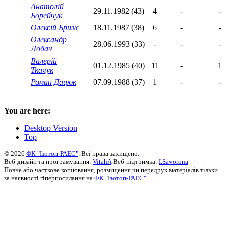
Анатолій
29.11.1982 (43)
4
-
-
Борейчук
Олексій Бриж
18.11.1987 (38)
6
-
-
Олександр
28.06.1993 (33)
-
-
-
Лобач
Валерій
01.12.1985 (40)
11
-
1
Ткачук
Роман Дацюк
07.09.1988 (37)
1
-
-
You are here:
Desktop Version
Top
© 2026
ФК "Ізотоп-РАЕС"
. Всі права захищено.
Веб-дизайн та програмування:
VitahA
Веб-підтримка:
I.Savorona
Повне або часткове копіювання, розміщення чи передрук матеріалів тільки
за наявності гіперпосилання на
ФК "Ізотоп-РАЕС"