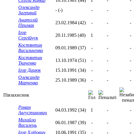
Сергій Комар
16.10.1981 (44)
1
-
-
Олександр
- (-)
-
-
-
Загривий
Анатолій
23.02.1984 (42)
-
-
-
Примак
Ігор
20.11.1985 (40)
1
-
-
Сергійчук
Костянтин
09.01.1989 (37)
-
-
-
Васильченко
Костянтин
13.10.1974 (51)
-
-
-
Ткаченко
Ігор Дацюк
15.10.1991 (34)
-
-
-
Олександр
25.10.1989 (36)
-
-
-
Марченко
Півзахисник
Роман
04.03.1992 (34)
1
-
-
Августинович
Михайло
06.01.1987 (39)
-
-
-
Василець
Ігор Хлібович
10.06.1991 (35)
-
-
-