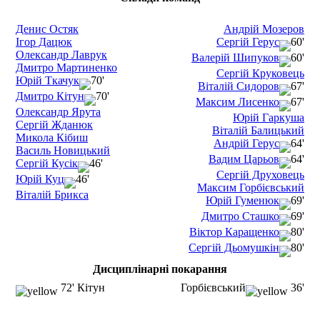
Денис Остяк
Андрій Мозеров
Ігор Дацюк
Сергій Герус
60'
Олександр Лаврук
Валерій Шипуков
60'
Дмитро Мартиненко
Сергій Круковець
Юрій Ткачук
70'
Віталій Сидоров
67'
Дмитро Кітун
70'
Максим Лисенко
67'
Олександр Ярута
Юрій Гаркуша
Сергій Жданюк
Віталій Балицький
Микола Кібиш
Андрій Герус
64'
Василь Новицький
Вадим Царьов
64'
Сергій Кусік
46'
Сергій Друховець
Юрій Куц
46'
Максим Горбієвський
Віталій Брикса
Юрій Гуменюк
69'
Дмитро Сташко
69'
Віктор Каращенко
80'
Сергій Дьомушкін
80'
Дисциплінарні покарання
72' Кітун
Горбієвський
36'