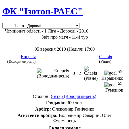
ФК "Ізотоп-РАЕС"
Чемпіонат області - 1 Ліга - Дорослі - 2010
Звіт про матч - 11-й тур
05 вересня 2010 (Неділя) 17:00
Енергія
Славія
(Володимирець)
(Рівне)
55'
0 - 2
Каращенко
65'
Гуменюк
Стадіон:
Янтар (Володимирець)
Глядачів:
300 чол.
Арбітр:
Олександр Ганіченко
Асистенти арбітра:
Володимир Саварин, Олег
Фурманець
Склади команд