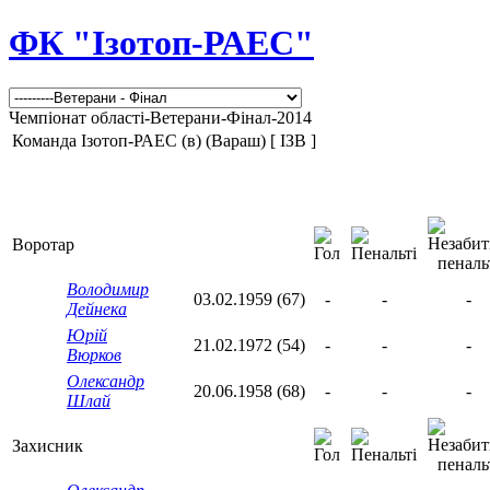
ФК "Ізотоп-РАЕС"
Чемпіонат області-Ветерани-Фінал-2014
Команда Ізотоп-РАЕС (в) (Вараш) [ ІЗВ ]
Воротар
Володимир
03.02.1959 (67)
-
-
-
Дейнека
Юрій
21.02.1972 (54)
-
-
-
Вюрков
Олександр
20.06.1958 (68)
-
-
-
Шлай
Захисник