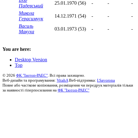
Ігор
25.01.1970 (56)
-
-
-
Падевський
Микола
14.12.1971 (54)
-
-
-
Герасимчук
Василь
03.01.1973 (53)
-
-
-
Макуха
You are here:
Desktop Version
Top
© 2026
ФК "Ізотоп-РАЕС"
. Всі права захищено.
Веб-дизайн та програмування:
VitahA
Веб-підтримка:
I.Savorona
Повне або часткове копіювання, розміщення чи передрук матеріалів тільки
за наявності гіперпосилання на
ФК "Ізотоп-РАЕС"