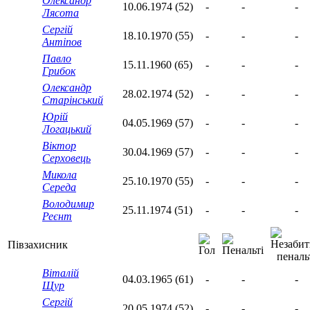
Олександр
10.06.1974 (52)
-
-
-
Лясота
Сергій
18.10.1970 (55)
-
-
-
Антіпов
Павло
15.11.1960 (65)
-
-
-
Грибок
Олександр
28.02.1974 (52)
-
-
-
Старінський
Юрій
04.05.1969 (57)
-
-
-
Логацький
Віктор
30.04.1969 (57)
-
-
-
Серховець
Микола
25.10.1970 (55)
-
-
-
Середа
Володимир
25.11.1974 (51)
-
-
-
Реєнт
Півзахисник
Віталій
04.03.1965 (61)
-
-
-
Щур
Сергій
20.05.1974 (52)
-
-
-