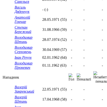
Савельєв
Василь
- (-)
-
-
-
Дяденчук
Анатолій
28.05.1971 (55)
-
-
-
Гончар
Степан
31.08.1966 (59)
-
-
-
Бережний
Володимир
28.07.1974 (52)
-
-
-
Штинь
Володимир
30.04.1969 (57)
-
-
-
Серховець
Іван Речун
02.01.1962 (64)
-
-
-
Володимир
01.11.1962 (63)
-
-
-
Проневич
Нападник
Валерій
22.05.1971 (55)
-
-
-
Закревський
Валерій
17.04.1968 (58)
-
-
-
Штинь