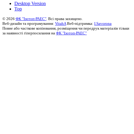
Desktop Version
Top
© 2026
ФК "Ізотоп-РАЕС"
. Всі права захищено.
Веб-дизайн та програмування:
VitahA
Веб-підтримка:
I.Savorona
Повне або часткове копіювання, розміщення чи передрук матеріалів тільки
за наявності гіперпосилання на
ФК "Ізотоп-РАЕС"