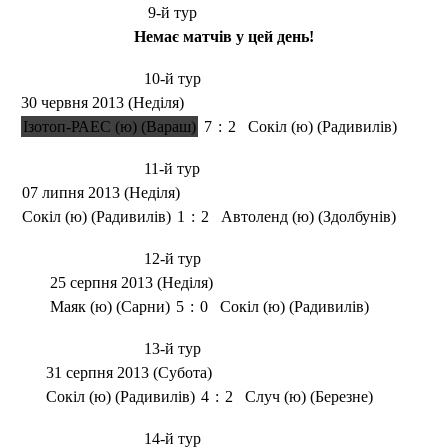
9-й тур
Немає матчів у цей день!
10-й тур
30 червня 2013 (Неділя)
Ізотоп-РАЕС (ю) (Вараш)
7
:
2
Сокіл (ю) (Радивилів)
11-й тур
07 липня 2013 (Неділя)
Сокіл (ю) (Радивилів)
1
:
2
Автоленд (ю) (Здолбунів)
12-й тур
25 серпня 2013 (Неділя)
Маяк (ю) (Сарни)
5
:
0
Сокіл (ю) (Радивилів)
13-й тур
31 серпня 2013 (Субота)
Сокіл (ю) (Радивилів)
4
:
2
Случ (ю) (Березне)
14-й тур