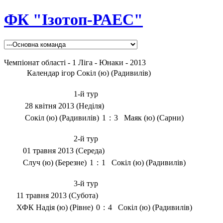
ФК "Ізотоп-РАЕС"
Чемпіонат області - 1 Ліга - Юнаки - 2013
Календар ігор Сокіл (ю) (Радивилів)
1-й тур
28 квітня 2013 (Неділя)
Сокіл (ю) (Радивилів)
1
:
3
Маяк (ю) (Сарни)
2-й тур
01 травня 2013 (Середа)
Случ (ю) (Березне)
1
:
1
Сокіл (ю) (Радивилів)
3-й тур
11 травня 2013 (Субота)
ХФК Надія (ю) (Рівне)
0
:
4
Сокіл (ю) (Радивилів)