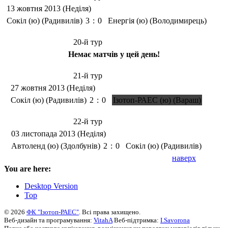
13 жовтня 2013 (Неділя)
Сокіл (ю) (Радивилів)
3
:
0
Енергія (ю) (Володимирець)
20-й тур
Немає матчів у цей день!
21-й тур
27 жовтня 2013 (Неділя)
Сокіл (ю) (Радивилів)
2
:
0
Ізотоп-РАЕС (ю) (Вараш)
22-й тур
03 листопада 2013 (Неділя)
Автоленд (ю) (Здолбунів)
2
:
0
Сокіл (ю) (Радивилів)
наверх
You are here:
Desktop Version
Top
© 2026
ФК "Ізотоп-РАЕС"
. Всі права захищено.
Веб-дизайн та програмування:
VitahA
Веб-підтримка:
I.Savorona