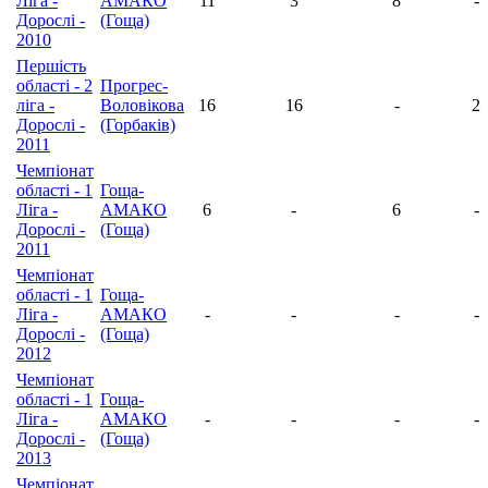
Ліга -
АМАКО
11
3
8
-
Дорослі -
(Гоща)
2010
Першість
області - 2
Прогрес-
ліга -
Воловікова
16
16
-
2
Дорослі -
(Горбаків)
2011
Чемпіонат
області - 1
Гоща-
Ліга -
АМАКО
6
-
6
-
Дорослі -
(Гоща)
2011
Чемпіонат
області - 1
Гоща-
Ліга -
АМАКО
-
-
-
-
Дорослі -
(Гоща)
2012
Чемпіонат
області - 1
Гоща-
Ліга -
АМАКО
-
-
-
-
Дорослі -
(Гоща)
2013
Чемпіонат