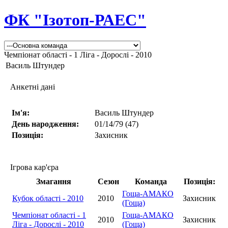
ФК "Ізотоп-РАЕС"
Чемпіонат області - 1 Ліга - Дорослі - 2010
Василь Штундер
Анкетні дані
Ім'я:
Василь Штундер
День народження:
01/14/79 (47)
Позиція:
Захисник
Ігрова кар'єра
Змагання
Сезон
Команда
Позиція:
Гоща-АМАКО
Кубок області - 2010
2010
Захисник
(Гоща)
Чемпіонат області - 1
Гоща-АМАКО
2010
Захисник
Ліга - Дорослі - 2010
(Гоща)