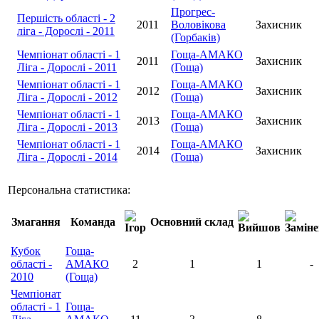
Прогрес-
Першість області - 2
2011
Воловікова
Захисник
ліга - Дорослі - 2011
(Горбаків)
Чемпіонат області - 1
Гоща-АМАКО
2011
Захисник
Ліга - Дорослі - 2011
(Гоща)
Чемпіонат області - 1
Гоща-АМАКО
2012
Захисник
Ліга - Дорослі - 2012
(Гоща)
Чемпіонат області - 1
Гоща-АМАКО
2013
Захисник
Ліга - Дорослі - 2013
(Гоща)
Чемпіонат області - 1
Гоща-АМАКО
2014
Захисник
Ліга - Дорослі - 2014
(Гоща)
Персональна статистика:
Змагання
Команда
Основний склад
Кубок
Гоща-
області -
АМАКО
2
1
1
-
2010
(Гоща)
Чемпіонат
області - 1
Гоща-