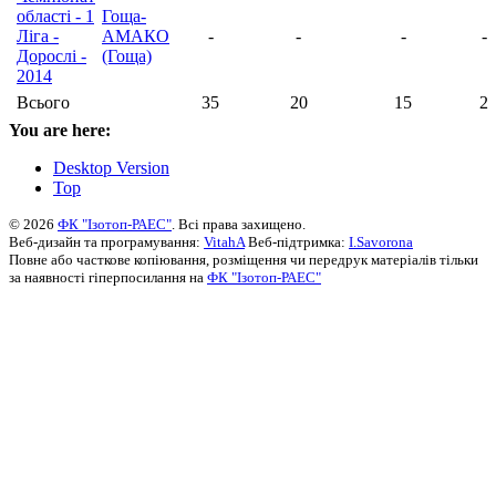
області - 1
Гоща-
Ліга -
АМАКО
-
-
-
-
Дорослі -
(Гоща)
2014
Всього
35
20
15
2
You are here:
Desktop Version
Top
© 2026
ФК "Ізотоп-РАЕС"
. Всі права захищено.
Веб-дизайн та програмування:
VitahA
Веб-підтримка:
I.Savorona
Повне або часткове копіювання, розміщення чи передрук матеріалів тільки
за наявності гіперпосилання на
ФК "Ізотоп-РАЕС"