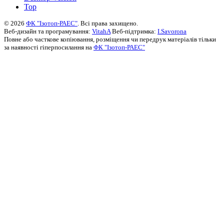
Top
© 2026
ФК "Ізотоп-РАЕС"
. Всі права захищено.
Веб-дизайн та програмування:
VitahA
Веб-підтримка:
I.Savorona
Повне або часткове копіювання, розміщення чи передрук матеріалів тільки
за наявності гіперпосилання на
ФК "Ізотоп-РАЕС"