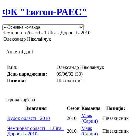
ФК "Ізотоп-РАЕС"
Чемпіонат області - 1 Ліга - Дорослі - 2010
Олександр Ніколайчук
Анкетні дані
Ім'я:
Олександр Ніколайчук
День народження:
09/06/92 (33)
Позиція:
Півзахисник
Ігрова кар'єра
Змагання
Сезон
Команда
Позиція:
Маяк
Кубок області - 2010
2010
Півзахисник
(Сарни)
Чемпіонат області - 1 Ліга -
Маяк
2010
Півзахисник
Дорослі - 2010
(Сарни)