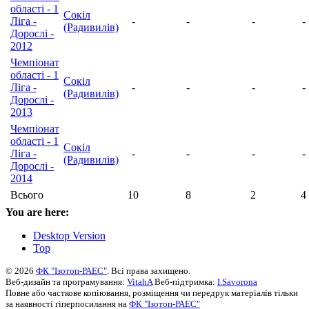
області - 1
Сокіл
Ліга -
-
-
-
-
(Радивилів)
Дорослі -
2012
Чемпіонат
області - 1
Сокіл
Ліга -
-
-
-
-
(Радивилів)
Дорослі -
2013
Чемпіонат
області - 1
Сокіл
Ліга -
-
-
-
-
(Радивилів)
Дорослі -
2014
Всього
10
8
2
4
You are here:
Desktop Version
Top
© 2026
ФК "Ізотоп-РАЕС"
. Всі права захищено.
Веб-дизайн та програмування:
VitahA
Веб-підтримка:
I.Savorona
Повне або часткове копіювання, розміщення чи передрук матеріалів тільки
за наявності гіперпосилання на
ФК "Ізотоп-РАЕС"