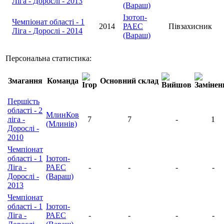
Ліга - Дорослі - 2013
(Вараш)
Ізотоп-
Чемпіонат області - 1
2014
РАЕС
Півзахисник
Ліга - Дорослі - 2014
(Вараш)
Персональна статистика:
Змагання
Команда
Основний склад
Першість
області - 2
МлинКов
ліга -
7
7
-
1
(Млинів)
Дорослі -
2010
Чемпіонат
області - 1
Ізотоп-
Ліга -
РАЕС
-
-
-
-
Дорослі -
(Вараш)
2013
Чемпіонат
області - 1
Ізотоп-
Ліга -
РАЕС
-
-
-
-