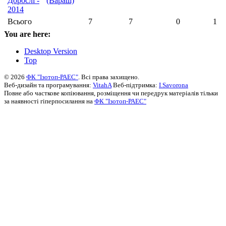
Дорослі -
(Вараш)
2014
Всього
7
7
0
1
You are here:
Desktop Version
Top
© 2026
ФК "Ізотоп-РАЕС"
. Всі права захищено.
Веб-дизайн та програмування:
VitahA
Веб-підтримка:
I.Savorona
Повне або часткове копіювання, розміщення чи передрук матеріалів тільки
за наявності гіперпосилання на
ФК "Ізотоп-РАЕС"