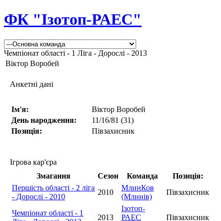
ФК "Ізотоп-РАЕС"
Чемпіонат області - 1 Ліга - Дорослі - 2013
Віктор Воробей
Анкетні дані
Ім'я:
Віктор Воробей
День народження:
11/16/81 (31)
Позиція:
Півзахисник
Ігрова кар'єра
Змагання
Сезон
Команда
Позиція:
Першість області - 2 ліга
МлинКов
2010
Півзахисник
- Дорослі - 2010
(Млинів)
Ізотоп-
Чемпіонат області - 1
2013
РАЕС
Півзахисник