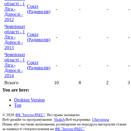
області - 1
Сокіл
Ліга -
-
-
-
-
(Радивилів)
Дорослі -
2012
Чемпіонат
області - 1
Сокіл
Ліга -
-
-
-
-
(Радивилів)
Дорослі -
2013
Чемпіонат
області - 1
Сокіл
Ліга -
-
-
-
-
(Радивилів)
Дорослі -
2014
Всього
10
8
2
3
You are here:
Desktop Version
Top
© 2026
ФК "Ізотоп-РАЕС"
. Всі права захищено.
Веб-дизайн та програмування:
VitahA
Веб-підтримка:
I.Savorona
Повне або часткове копіювання, розміщення чи передрук матеріалів тільки
за наявності гіперпосилання на
ФК "Ізотоп-РАЕС"