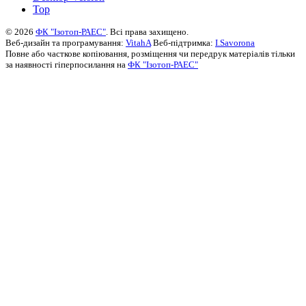
Top
© 2026
ФК "Ізотоп-РАЕС"
. Всі права захищено.
Веб-дизайн та програмування:
VitahA
Веб-підтримка:
I.Savorona
Повне або часткове копіювання, розміщення чи передрук матеріалів тільки
за наявності гіперпосилання на
ФК "Ізотоп-РАЕС"