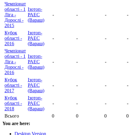
Чемпіонат
області - 1
Ізотоп-
Ліга -
РАЕС
-
-
-
-
Дорослі -
(Вараш)
2015
Кубок
Ізотоп-
області -
РАЕС
-
-
-
-
2016
(Вараш)
Чемпіонат
області - 1
Ізотоп-
Ліга -
РАЕС
-
-
-
-
Дорослі -
(Вараш)
2016
Кубок
Ізотоп-
області -
РАЕС
-
-
-
-
2017
(Вараш)
Кубок
Ізотоп-
області -
РАЕС
-
-
-
-
2018
(Вараш)
Всього
0
0
0
0
You are here:
Desktop Version