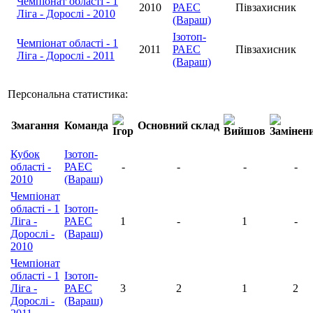
Чемпіонат області - 1
2010
РАЕС
Півзахисник
Ліга - Дорослі - 2010
(Вараш)
Ізотоп-
Чемпіонат області - 1
2011
РАЕС
Півзахисник
Ліга - Дорослі - 2011
(Вараш)
Персональна статистика:
Змагання
Команда
Основний склад
Кубок
Ізотоп-
області -
РАЕС
-
-
-
-
2010
(Вараш)
Чемпіонат
області - 1
Ізотоп-
Ліга -
РАЕС
1
-
1
-
Дорослі -
(Вараш)
2010
Чемпіонат
області - 1
Ізотоп-
Ліга -
РАЕС
3
2
1
2
Дорослі -
(Вараш)