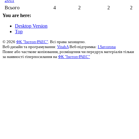
2011
Всього
4
2
2
2
You are here:
Desktop Version
Top
© 2026
ФК "Ізотоп-РАЕС"
. Всі права захищено.
Веб-дизайн та програмування:
VitahA
Веб-підтримка:
I.Savorona
Повне або часткове копіювання, розміщення чи передрук матеріалів тільки
за наявності гіперпосилання на
ФК "Ізотоп-РАЕС"