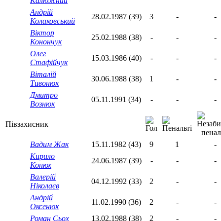
Калюжний
Андрій
28.02.1987 (39)
3
-
-
Колаковський
Віктор
25.02.1988 (38)
-
-
-
Конончук
Олег
15.03.1986 (40)
-
-
-
Стафійчук
Віталій
30.06.1988 (38)
1
-
-
Тивонюк
Дмитро
05.11.1991 (34)
-
-
-
Вознюк
Півзахисник
Вадим Жак
15.11.1982 (43)
9
1
-
Кирило
24.06.1987 (39)
-
-
-
Конюх
Валерій
04.12.1992 (33)
2
-
-
Ніколаєв
Андрій
11.02.1990 (36)
2
-
-
Оксенюк
Роман Сьох
13.02.1988 (38)
2
-
-