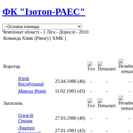
ФК "Ізотоп-РАЕС"
Чемпіонат області - 1 Ліга - Дорослі - 2010
Команда Хімік (Рівне) [ ХМК ]
Воротар
Юрій
25.04.1980 (46)
-
-
-
Кособуцький
Микола Фокін
11.02.1983 (43)
-
-
-
Захисник
Олексій
27.03.1986 (40)
-
-
-
Грицак
Дмитро
27.01.1983 (43)
-
-
-