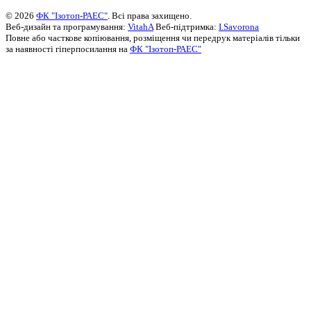
© 2026
ФК "Ізотоп-РАЕС"
. Всі права захищено.
Веб-дизайн та програмування:
VitahA
Веб-підтримка:
I.Savorona
Повне або часткове копіювання, розміщення чи передрук матеріалів тільки
за наявності гіперпосилання на
ФК "Ізотоп-РАЕС"