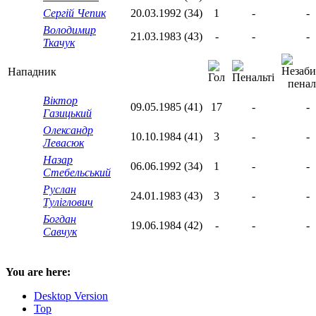
Сергій Чепик
20.03.1992 (34)
1
-
-
Володимир
21.03.1983 (43)
-
-
-
Ткачук
Нападник
Віктор
09.05.1985 (41)
17
-
-
Газицький
Олександр
10.10.1984 (41)
3
-
-
Левасюк
Назар
06.06.1992 (34)
1
-
-
Стебельський
Руслан
24.01.1983 (43)
3
-
-
Туліглович
Богдан
19.06.1984 (42)
-
-
-
Савчук
You are here:
Desktop Version
Top