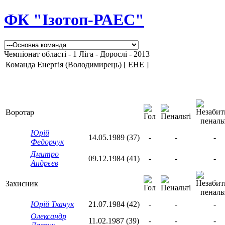
ФК "Ізотоп-РАЕС"
Чемпіонат області - 1 Ліга - Дорослі - 2013
Команда Енергія (Володимирець) [ ЕНЕ ]
Воротар
Юрій
14.05.1989 (37)
-
-
-
Федорчук
Дмитро
09.12.1984 (41)
-
-
-
Андрєєв
Захисник
Юрій Ткачук
21.07.1984 (42)
-
-
-
Олександр
11.02.1987 (39)
-
-
-