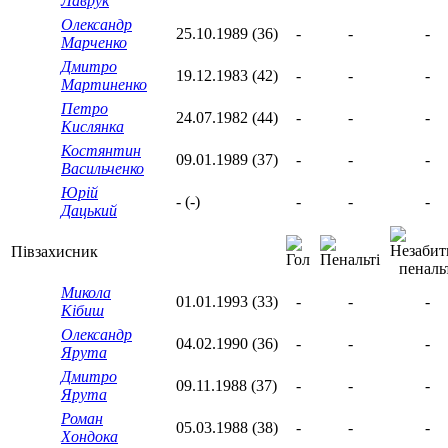
Лаврук
Олександр
25.10.1989 (36)
-
-
-
Марченко
Дмитро
19.12.1983 (42)
-
-
-
Мартиненко
Петро
24.07.1982 (44)
-
-
-
Кислянка
Костянтин
09.01.1989 (37)
-
-
-
Васильченко
Юрій
- (-)
-
-
-
Дацький
Півзахисник
Микола
01.01.1993 (33)
-
-
-
Кібиш
Олександр
04.02.1990 (36)
-
-
-
Ярута
Дмитро
09.11.1988 (37)
-
-
-
Ярута
Роман
05.03.1988 (38)
-
-
-
Хондока