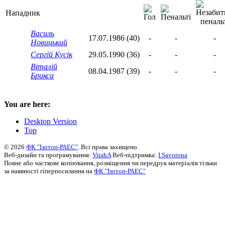
Нападник
Василь
17.07.1986 (40)
-
-
-
Новицький
Сергій Кусік
29.05.1990 (36)
-
-
-
Віталій
08.04.1987 (39)
-
-
-
Брикса
You are here:
Desktop Version
Top
© 2026
ФК "Ізотоп-РАЕС"
. Всі права захищено.
Веб-дизайн та програмування:
VitahA
Веб-підтримка:
I.Savorona
Повне або часткове копіювання, розміщення чи передрук матеріалів тільки
за наявності гіперпосилання на
ФК "Ізотоп-РАЕС"