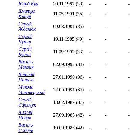
Юрій Куц
20.11.1987 (38)
-
-
-
Дмитро
11.05.1991 (35)
-
-
-
Кітун
Сергій
09.03.1991 (35)
-
-
-
Жданюк
Сергій
19.11.1985 (40)
-
-
-
Чупир
Сергій
11.09.1992 (33)
-
-
-
Бурма
Василь
02.09.1992 (33)
-
-
-
Манзик
Віталій
27.01.1990 (36)
-
-
-
Питель
Микола
22.05.1991 (35)
-
-
-
Маковецький
Сергій
13.02.1989 (37)
-
-
-
Єфімчук
Андрій
27.09.1983 (42)
-
-
-
Новак
Василь
10.09.1983 (42)
-
-
-
Собчук