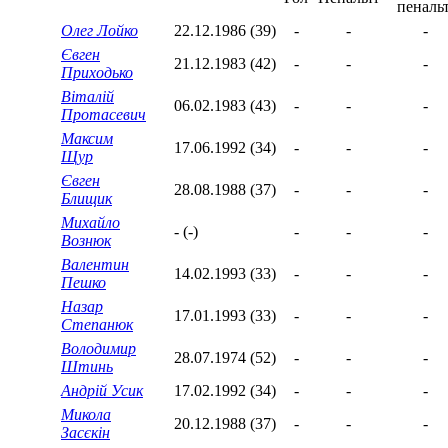
Олег Лойко
22.12.1986 (39)
-
-
-
Євген
21.12.1983 (42)
-
-
-
Приходько
Віталій
06.02.1983 (43)
-
-
-
Протасевич
Максим
17.06.1992 (34)
-
-
-
Щур
Євген
28.08.1988 (37)
-
-
-
Блищик
Михайло
- (-)
-
-
-
Вознюк
Валентин
14.02.1993 (33)
-
-
-
Пешко
Назар
17.01.1993 (33)
-
-
-
Степанюк
Володимир
28.07.1974 (52)
-
-
-
Штинь
Андрій Усик
17.02.1992 (34)
-
-
-
Микола
20.12.1988 (37)
-
-
-
Засєкін