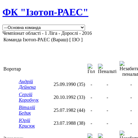
ФК "Ізотоп-РАЕС"
Чемпіонат області - 1 Ліга - Дорослі - 2016
Команда Ізотоп-РАЕС (Вараш) [ ІЗО ]
Воротар
Андрій
25.09.1990 (35)
-
-
-
Дейнека
Сергій
20.10.1992 (33)
-
-
-
Коробчук
Віталій
25.07.1982 (44)
-
-
-
Бедик
Юрій
23.07.1988 (38)
-
-
-
Крисюк