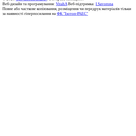
Веб-дизайн та програмування:
VitahA
Веб-підтримка:
I.Savorona
Повне або часткове копіювання, розміщення чи передрук матеріалів тільки
за наявності гіперпосилання на
ФК "Ізотоп-РАЕС"