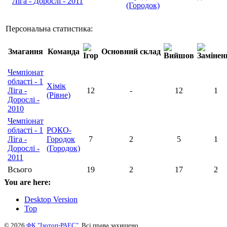
Ліга - Дорослі - 2011
(Городок)
Персональна статистика:
Змагання
Команда
Основний склад
Чемпіонат
області - 1
Хімік
Ліга -
12
-
12
1
(Рівне)
Дорослі -
2010
Чемпіонат
області - 1
РОКО-
Ліга -
Городок
7
2
5
1
Дорослі -
(Городок)
2011
Всього
19
2
17
2
You are here:
Desktop Version
Top
© 2026
ФК "Ізотоп-РАЕС"
. Всі права захищено.