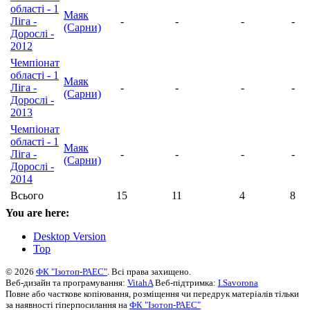
області - 1
Маяк
Ліга -
-
-
-
-
(Сарни)
Дорослі -
2012
Чемпіонат
області - 1
Маяк
Ліга -
-
-
-
-
(Сарни)
Дорослі -
2013
Чемпіонат
області - 1
Маяк
Ліга -
-
-
-
-
(Сарни)
Дорослі -
2014
Всього
15
11
4
8
You are here:
Desktop Version
Top
© 2026
ФК "Ізотоп-РАЕС"
. Всі права захищено.
Веб-дизайн та програмування:
VitahA
Веб-підтримка:
I.Savorona
Повне або часткове копіювання, розміщення чи передрук матеріалів тільки
за наявності гіперпосилання на
ФК "Ізотоп-РАЕС"