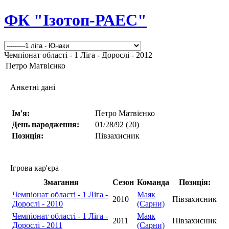
ФК "Ізотоп-РАЕС"
Чемпіонат області - 1 Ліга - Дорослі - 2012
Петро Матвієнко
Анкетні дані
Ім'я:
Петро Матвієнко
День народження:
01/28/92 (20)
Позиція:
Півзахисник
Ігрова кар'єра
Змагання
Сезон
Команда
Позиція:
Чемпіонат області - 1 Ліга -
Маяк
2010
Півзахисник
Дорослі - 2010
(Сарни)
Чемпіонат області - 1 Ліга -
Маяк
2011
Півзахисник
Дорослі - 2011
(Сарни)