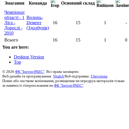
Змагання
Команда
Основний склад
Чемпіонат
області - 1
Волинь-
Ліга -
Цемент
16
15
1
-
Дорослі -
(Здолбунів)
2010
Всього
16
15
1
0
You are here:
Desktop Version
Top
© 2026
ФК "Ізотоп-РАЕС"
. Всі права захищено.
Веб-дизайн та програмування:
VitahA
Веб-підтримка:
I.Savorona
Повне або часткове копіювання, розміщення чи передрук матеріалів тільки
за наявності гіперпосилання на
ФК "Ізотоп-РАЕС"