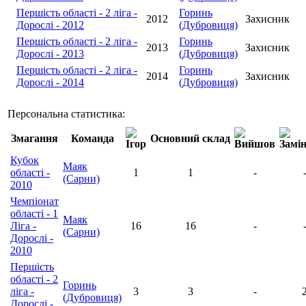
Першість області - 2 ліга -
Горинь
2012
Захисник
Дорослі - 2012
(Дубровиця)
Першість області - 2 ліга -
Горинь
2013
Захисник
Дорослі - 2013
(Дубровиця)
Першість області - 2 ліга -
Горинь
2014
Захисник
Дорослі - 2014
(Дубровиця)
Персональна статистика:
Змагання
Команда
Основний склад
Кубок
Маяк
області -
1
1
-
(Сарни)
2010
Чемпіонат
області - 1
Маяк
Ліга -
16
16
-
(Сарни)
Дорослі -
2010
Першість
області - 2
Горинь
ліга -
3
3
-
(Дубровиця)
Дорослі -