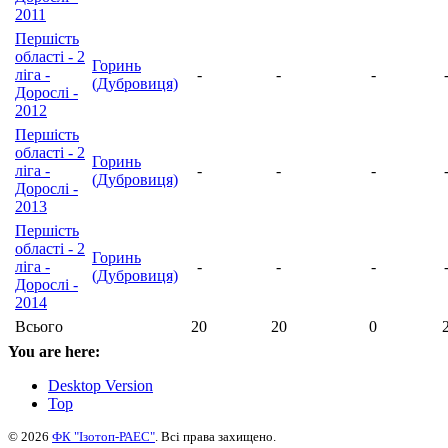
2011
Першість
області - 2
Горинь
ліга -
-
-
-
(Дубровиця)
Дорослі -
2012
Першість
області - 2
Горинь
ліга -
-
-
-
(Дубровиця)
Дорослі -
2013
Першість
області - 2
Горинь
ліга -
-
-
-
(Дубровиця)
Дорослі -
2014
Всього
20
20
0
You are here:
Desktop Version
Top
© 2026
ФК "Ізотоп-РАЕС"
. Всі права захищено.