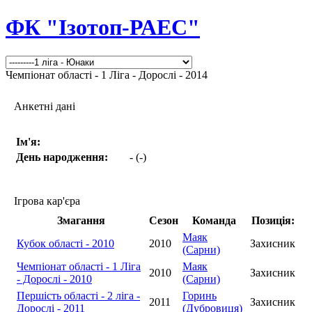
ФК "Ізотоп-РАЕС"
Чемпіонат області - 1 Ліга - Дорослі - 2014
Анкетні дані
Ім'я:
День народження:
- (-)
Ігрова кар'єра
Змагання
Сезон
Команда
Позиція:
Маяк
Кубок області - 2010
2010
Захисник
(Сарни)
Чемпіонат області - 1 Ліга
Маяк
2010
Захисник
- Дорослі - 2010
(Сарни)
Першість області - 2 ліга -
Горинь
2011
Захисник
Дорослі - 2011
(Дубровиця)