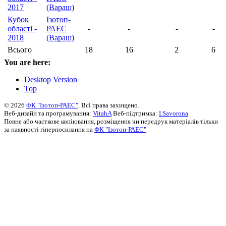
2017
(Вараш)
Кубок
Ізотоп-
області -
РАЕС
-
-
-
-
2018
(Вараш)
Всього
18
16
2
6
You are here:
Desktop Version
Top
© 2026
ФК "Ізотоп-РАЕС"
. Всі права захищено.
Веб-дизайн та програмування:
VitahA
Веб-підтримка:
I.Savorona
Повне або часткове копіювання, розміщення чи передрук матеріалів тільки
за наявності гіперпосилання на
ФК "Ізотоп-РАЕС"