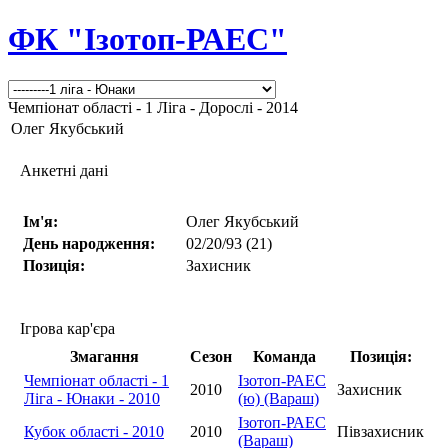
ФК "Ізотоп-РАЕС"
Чемпіонат області - 1 Ліга - Дорослі - 2014
Олег Якубський
Анкетні дані
Ім'я:
Олег Якубський
День народження:
02/20/93 (21)
Позиція:
Захисник
Ігрова кар'єра
Змагання
Сезон
Команда
Позиція:
Чемпіонат області - 1
Ізотоп-РАЕС
2010
Захисник
Ліга - Юнаки - 2010
(ю) (Вараш)
Ізотоп-РАЕС
Кубок області - 2010
2010
Півзахисник
(Вараш)