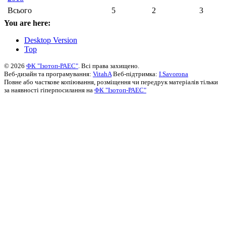
Всього
5
2
3
You are here:
Desktop Version
Top
© 2026
ФК "Ізотоп-РАЕС"
. Всі права захищено.
Веб-дизайн та програмування:
VitahA
Веб-підтримка:
I.Savorona
Повне або часткове копіювання, розміщення чи передрук матеріалів тільки
за наявності гіперпосилання на
ФК "Ізотоп-РАЕС"