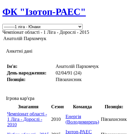
ФК "Ізотоп-РАЕС"
Чемпіонат області - 1 Ліга - Дорослі - 2015
Анатолій Пархомчук
Анкетні дані
Ім'я:
Анатолій Пархомчук
День народження:
02/04/91 (24)
Позиція:
Півзахисник
Ігрова кар'єра
Змагання
Сезон
Команда
Позиція:
Чемпіонат області -
Енергія
1 Ліга - Дорослі -
2010
Півзахисник
(Володимирець)
2010
Ізотоп-РАЕС