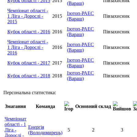
Кубок області - 2015
2015
Півзахисник
(Вараш)
Чемпіонат області -
Ізотоп-РАЕС
1 Ліга - Дорослі -
2015
Півзахисник
(Вараш)
2015
Ізотоп-РАЕС
Кубок області - 2016
2016
Півзахисник
(Вараш)
Чемпіонат області -
Ізотоп-РАЕС
1 Ліга - Дорослі -
2016
Півзахисник
(Вараш)
2016
Ізотоп-РАЕС
Кубок області - 2017
2017
Півзахисник
(Вараш)
Ізотоп-РАЕС
Кубок області - 2018
2018
Півзахисник
(Вараш)
Персональна статистика:
Змагання
Команда
Основний склад
Чемпіонат
області - 1
Енергія
Ліга -
5
2
3
(Володимирець)
Дорослі -