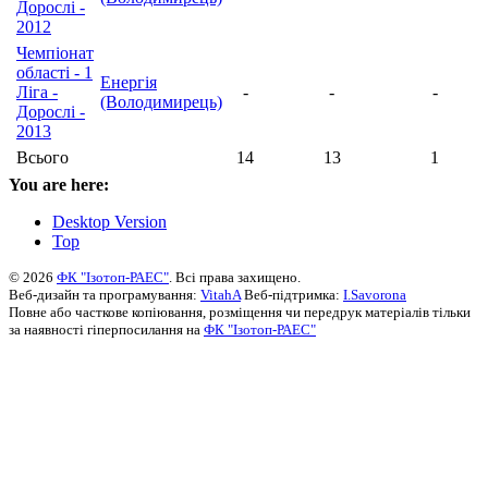
Дорослі -
2012
Чемпіонат
області - 1
Енергія
Ліга -
-
-
-
(Володимирець)
Дорослі -
2013
Всього
14
13
1
You are here:
Desktop Version
Top
© 2026
ФК "Ізотоп-РАЕС"
. Всі права захищено.
Веб-дизайн та програмування:
VitahA
Веб-підтримка:
I.Savorona
Повне або часткове копіювання, розміщення чи передрук матеріалів тільки
за наявності гіперпосилання на
ФК "Ізотоп-РАЕС"